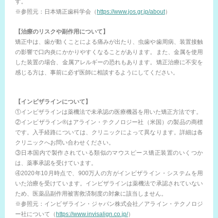
す。
※参照元：日本矯正歯科学会（
https://www.jos.gr.jp/about
）
【治療のリスクや副作用について】
矯正中は、歯が動くことによる痛みが出たり、虫歯や歯周病、装置接触
の影響で口内炎にかかりやすくなることがあります。また、金属を使用
した装置の場合、金属アレルギーの恐れもあります。矯正治療に不安を
感じる方は、事前に必ず医師に相談するようにしてください。
【インビザラインについて】
①インビザラインは薬機法で未承認の医療機器を用いた矯正方法です。
②インビザライン®はアライン・テクノロジー社（米国）の製品の商標
です。入手経路については、クリニックによって異なります。詳細は各
クリニックへお問い合わせください。
③日本国内で製作されている類似のマウスピース矯正装置のいくつか
は、薬事承認を受けています。
④2020年10月時点で、900万人の方がインビザライン・システムを用
いた治療を受けています。インビザラインは薬機法で承認されていない
ため、医薬品副作用被害救済制度の対象に該当しません。
※参照元：インビザライン・ジャパン株式会社／アライン・テクノロジ
ー社について（
https://www.invisalign.co.jp/
）