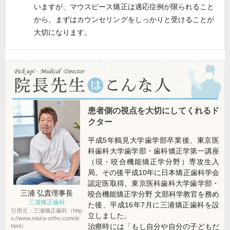
いますが、マウスピース矯正は適応症例が限られること
から、まずはカウンセリングをしっかりと受けることが
大切になります。
患者側の視点を大切にしてくれるド
クター
平成5年鶴見大学歯学部卒業後、東京医
科歯科大学歯学部・歯科矯正学第一講座
（現・咬合機能矯正学分野）専攻生入
局。その後平成10年に日本矯正歯科学会
認定医取得。東京医科歯科大学歯学部・
三浦 弘貴
理事長
咬合機能矯正学分野 文部科学教官を務め
三浦矯正歯科
た後、平成16年7月に三浦矯正歯科を設
引用元：三浦矯正歯科（http
立しました。
s://www.miura-ortho.com/dr.
治療時には「もし自分や自分の子どもだ
html）