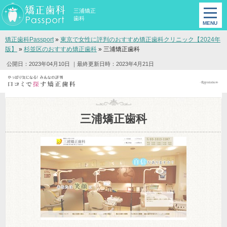
三浦矯正
歯科
矯正歯科Passport
»
東京で女性に評判のおすすめ矯正歯科クリニック【2024年
版】
»
杉並区のおすすめ矯正歯科
»
三浦矯正歯科
公開日：2023年04月10日
｜最終更新日時：2023年4月21日
三浦矯正歯科