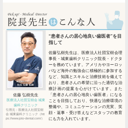
“患者さんの居心地良い歯医者”を目
指して
佐藤弘樹先生は、医療法人社団宝樹会理
事長・城東歯科クリニック院長・ドクタ
ーを務めています。アメリカやヨーロッ
パなど海外の勉強会に積極的に参加する
など、知識とスキルと治療技術を備えて
おり、患者さんの希望に沿った適切な治
療計画の提案を心がけています。また
「患者さんの居心地良い歯医者」になる
佐藤 弘樹
先生
医療法人社団宝樹会 城東
ことを目指しており、快適な治療環境の
歯科クリニック
整備や、コミュニケーションの充実、笑
引用元：医療法人社団宝樹
顔・返事・受け答えなどスタッフの教育
会 城東歯科クリニック（htt
にも力を入れています。
ps://www.joto-dental.com/）