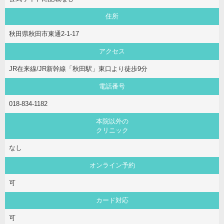
住所
秋田県秋田市東通2-1-17
アクセス
JR在来線/JR新幹線「秋田駅」東口より徒歩9分
電話番号
018-834-1182
本院以外の
クリニック
なし
オンライン予約
可
カード対応
可