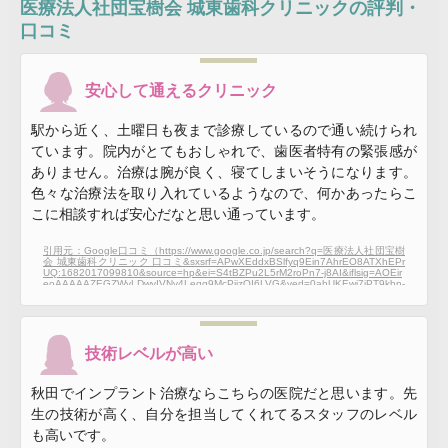
医療法人社団宝樹会 城東歯科クリニック
の評判・
口コミ
安心して通えるクリニック
駅から近く、土曜日も夜まで診療しているので通い続けられ
ています。院内がとてもおしゃれで、歯医者特有の緊張感が
ありません。治療は腕が良く、寝てしまいそうになります。
色々な治療法を取り入れているようなので、何かあったらこ
こに相談すれば安心だなと思い通っています。
引用元：Google口コミ（https://www.google.co.jp/search?q=医療法人社団宝樹
会 城東歯科クリニック 口コミ&sxsrf=APwXEddxBSlfyq9Ein7AhrEO8ATXhEPr
UQ:1682017099810&source=hp&ei=S4tBZPu2L5rM2roPn7-j8AI&iflsig=AOEir
eoAAAAAZEGZWyLDwyIVNv4Leqg9McPijzQI6LVG&ved=0ahUKEwi7iPT9kbn-
AhUaplYBHZ_fCC4Q4dUDCAs&uact=5&oq=医療法人社団宝樹会 城東歯科クリ
ニック 口コミ&gs_lcp=Cgdnd3Mtd2l6EAMyBQgAEKIEMgUIABCiBDIFCAAQo
gQ6BAgAEB46BAghEBU6BQghEKABUABYjTJggjZoB3AAeACAAeECiAGTG
ZIBCDAuMTEuMy4ymAEAoAECoAEB&sclient=gws-wiz#lrd=0x5f8fc357dc617
80b:0x8bb814a0c99b503c,1,,,,）
技術レベルが高い
秋田でインプラント治療ならこちらの医院だと思います。先
生の技術が高く、自分を担当してくれてるスタッフのレベル
も高いです。