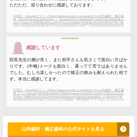
ただただ、巡り合わせに感謝しております。
引用元：Google口コミ（https://www.google.co.jp/search?q=山内歯科・矯正歯
科 &sxsrf=APwXEdeHoZqGi_c_IEm0gHZ5rXLGkGGDdQ:1682011199994&so
urce=hp&ei=P3RBZMu6OuaU2roPzui3eA&iflsig=AOEireoAAAAAZEGCT0L7iB
VYqg25mMskFhU4j3fbcEVL&ved=0ahUKEwiL1tOA_Lj-AhVmilYBHU70DQ8Q4
dUDCAs&uact=5&oq=山内歯科・矯正歯科 &gs_lcp=Cgdnd3Mtd2l6EAMyBAgA
EB4yCQgAEB4QDxDxBDIICAAQBRAeEA86BwgjEOoCECc6BQgAEIAEUJYM
WJYOYL0uaAFwAHgAgAH2CIgBhAuSAQcyLTEuNy0xmAEAoAECoAEBsAE
K&sclient=gws-wiz#lrd=0x5f8fc2eb9541ac4b:0x45098b6b862c48df,1,,,,）
感謝しています
院長先生の腕が良く、また助手さんも気さくで面白い方ばか
りです。(中略)トークも面白く、通ってて苦ではありません
でした。むしろ楽しかったので矯正の痛みも耐えられた程で
す。本当に感謝してます。
引用元：Google口コミ（https://www.google.co.jp/search?q=山内歯科・矯正歯
科 口コミ&sxsrf=APwXEdeWo4Y2NdFtsmwzwmVz-kDSL4GQrg:16820112122
67&ei=THRBZObxD-GC2roPu9eV6As&ved=0ahUKEwjmx8KG_Lj-AhVhgVYB
HbtrBb0Q4dUDCA8&uact=5&oq=山内歯科・矯正歯科 口コミ&gs_lcp=Cgxnd3
Mtd2l6LXNlcnAQAzIJCAAQHhAPEPEEOgoIABBHENYEELADOgQIABAeOgg
IABAFEB4QDzoLCAAQBBAeEA8Q8QRKBAhBGABQ6QZY7xFglBRoAXABe
ACAAeIBiAG3DpIBBTAuNy4zmAEAoAEByAEKwAEB&sclient=gws-wiz-serp#lr
d=0x5f8fc2eb9541ac4b:0x45098b6b862c48df,1,,,,）
山内歯科・矯正歯科の公式サイトを見る