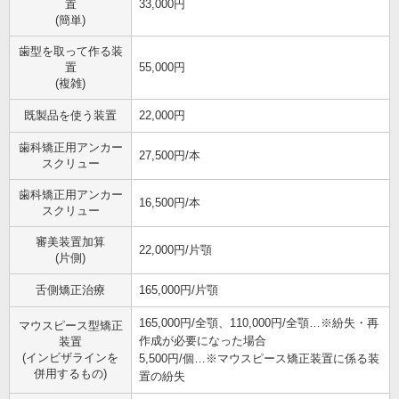
置
33,000円
(簡単)
歯型を取って作る装
置
55,000円
(複雑)
既製品を使う装置
22,000円
歯科矯正用アンカー
27,500円/本
スクリュー
歯科矯正用アンカー
16,500円/本
スクリュー
審美装置加算
22,000円/片顎
(片側)
舌側矯正治療
165,000円/片顎
165,000円/全顎、110,000円/全顎…※紛失・再
マウスピース型矯正
作成が必要になった場合
装置
(インビザラインを
5,500円/個…※マウスピース矯正装置に係る装
併用するもの)
置の紛失