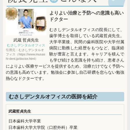
よりよい治療と予防への意識も高い
ドクター
むさしデンタルオフィスの院長にして、
歯学博士を取得している武蔵哲貞先生。
武蔵 哲貞
先生
大学卒業後、民間の歯科医院や大学付属
むさしデンタルオフィス
病院に勤務した経歴をもつなど、臨床経
引用元：むさしデンタルオ
験が豊富と言えます。キャリアを積んで
フィス（https://www.musas
hi-dent.jp/doctor.html）
も学び続ける意識を持ち続け、患者さん
によりよい医療サービスを提供するため、治療だけでなく予防へ
の意識も高めています。勉強会に参加し自己研鑽を怠らない勉強
熱心なドクターです。
むさしデンタルオフィスの医師を紹介
武蔵哲貞先生
日本歯科大学卒業
日本歯科大学大学院（口腔外科）卒業