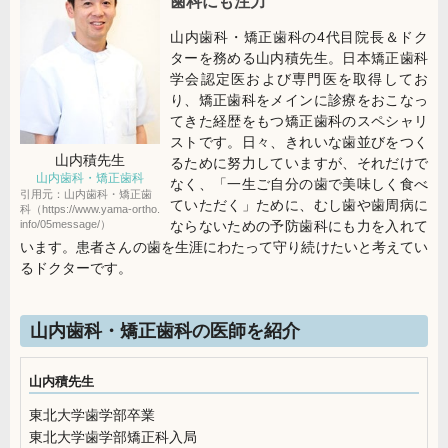
歯科にも注力
山内歯科・矯正歯科の4代目院長＆ドク
ターを務める山内積先生。日本矯正歯科
学会認定医および専門医を取得してお
り、矯正歯科をメインに診療をおこなっ
てきた経歴をもつ矯正歯科のスペシャリ
ストです。日々、きれいな歯並びをつく
山内積
先生
るために努力していますが、それだけで
山内歯科・矯正歯科
なく、「一生ご自分の歯で美味しく食べ
引用元：山内歯科・矯正歯
ていただく」ために、むし歯や歯周病に
科（https://www.yama-ortho.
info/05message/）
ならないための予防歯科にも力を入れて
います。患者さんの歯を生涯にわたって守り続けたいと考えてい
るドクターです。
山内歯科・矯正歯科の医師を紹介
山内積先生
東北大学歯学部卒業
東北大学歯学部矯正科入局