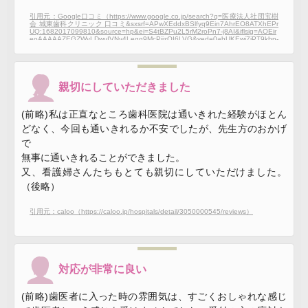
引用元：Google口コミ（https://www.google.co.jp/search?q=医療法人社団宝樹
会 城東歯科クリニック 口コミ&sxsrf=APwXEddxBSlfyq9Ein7AhrEO8ATXhEPr
UQ:1682017099810&source=hp&ei=S4tBZPu2L5rM2roPn7-j8AI&iflsig=AOEir
eoAAAAAZEGZWyLDwyIVNv4Leqg9McPijzQI6LVG&ved=0ahUKEwi7iPT9kbn-
AhUaplYBHZ_fCC4Q4dUDCAs&uact=5&oq=医療法人社団宝樹会 城東歯科クリ
ニック 口コミ&gs_lcp=Cgdnd3Mtd2l6EAMyBQgAEKIEMgUIABCiBDIFCAAQo
gQ6BAgAEB46BAghEBU6BQghEKABUABYjTJggjZoB3AAeACAAeECiAGTG
ZIBCDAuMTEuMy4ymAEAoAECoAEB&sclient=gws-wiz#lrd=0x5f8fc357dc617
80b:0x8bb814a0c99b503c,1,,,,）
親切にしていただきました
(前略)私は正直なところ歯科医院は通いきれた経験がほとん
どなく、今回も通いきれるか不安でしたが、先生方のおかげ
で
無事に通いきれることができました。
又、看護婦さんたちもとても親切にしていただけました。
（後略）
引用元：caloo（https://caloo.jp/hospitals/detail/3050000545/reviews）
対応が非常に良い
(前略)歯医者に入った時の雰囲気は、すごくおしゃれな感じ