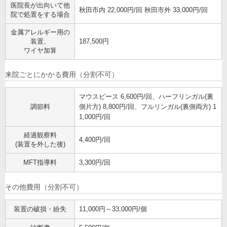
医院長が出向いて他
秋田市内 22,000円/回 秋田市外 33,000円/回
院で処置をする場合
金属アレルギー用の
装置、
187,500円
ワイヤ加算
来院ごとにかかる費用（分割不可）
マウスピース 6,600円/回、ハーフリンガル(裏
調節料
側片方) 8,800円/回、フルリンガル(裏側両方) 1
1,000円/回
経過観察料
4,400円/回
(装置を外した後)
MFT指導料
3,300円/回
その他費用（分割不可）
装置の破損・紛失
11,000円～33,000円/個