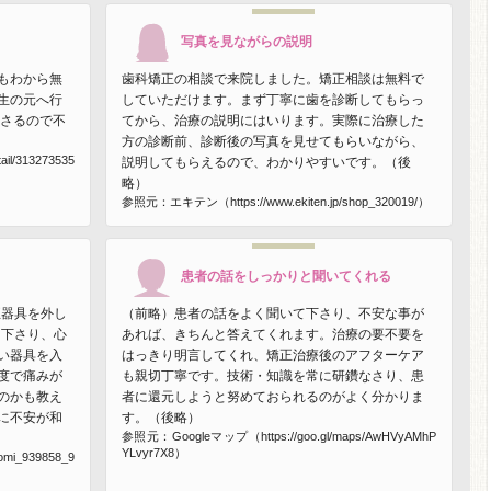
写真を見ながらの説明
もわから無
歯科矯正の相談で来院しました。矯正相談は無料で
生の元へ行
していただけます。まず丁寧に歯を診断してもらっ
ださるので不
てから、治療の説明にはいります。実際に治療した
方の診断前、診断後の写真を見せてもらいながら、
ail/313273535
説明してもらえるので、わかりやすいです。（後
略）
参照元：エキテン（https://www.ekiten.jp/shop_320019/）
患者の話をしっかりと聞いてくれる
正器具を外し
（前略）患者の話をよく聞いて下さり、不安な事が
て下さり、心
あれば、きちんと答えてくれます。治療の要不要を
い器具を入
はっきり明言してくれ、矯正治療後のアフターケア
度で痛みが
も親切丁寧です。技術・知識を常に研鑽なさり、患
のかも教え
者に還元しようと努めておられるのがよく分かりま
に不安が和
す。（後略）
参照元：Googleマップ（https://goo.gl/maps/AwHVyAMhP
YLvyr7X8）
omi_939858_9