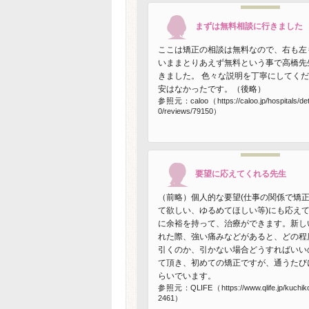
まずは無料相談に行きました
ここは矯正の相談は無料なので、右も左
いままとりあえず無料という事で高橋先
きました。 色々な説明を丁寧にしてく
安はなかったです。（後略）
参照元：caloo（https://caloo.jp/hospitals/det
0/reviews/79150）
要望に応えてくれる先生
（前略）個人的な要望(仕事の関係で矯
て欲しい、ゆるめてほしい等)にも応え
に余裕を持って、治療ができます。新し
れた際、強い痛みなどがあると、どの程
引くのか、引かない場合どうすればいい
て頂き、初めての矯正ですが、通うたび
らいでいます。
参照元：QLIFE（https://www.qlife.jp/kuchik
2461）