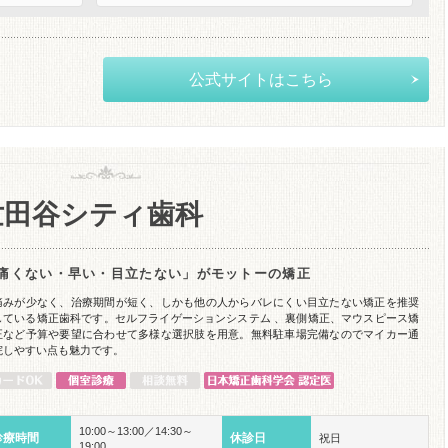
公式サイトはこちら
世田谷シティ歯科
痛くない・早い・目立たない」がモットーの矯正
痛みが少なく、治療期間が短く、しかも他の人からバレにくい目立たない矯正を推奨
している矯正歯科です。セルフライゲーションシステム 、裏側矯正、マウスピース矯
正など予算や要望に合わせて多様な選択肢を用意。無料駐車場完備なのでマイカー通
院しやすい点も魅力です。
10:00～13:00／14:30～
診療時間
休診日
祝日
19:00