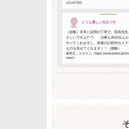
vZcvKYZ8）
とても優しい先生です
（前略）非常に説明が丁寧で、院長先生
さしいですよ(^-^) 治療も30分以上
やってくれますし、術後の口腔内カメラ
ものを見せてくれます！！（後略）
参照元：エキテン（https://www.ekiten.jp/shop
view/）