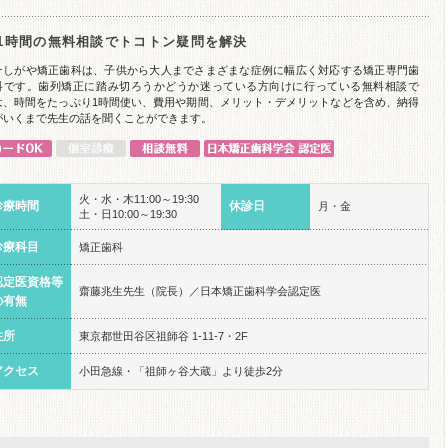
1時間の無料相談でトコトン疑問を解決
そしがや矯正歯科は、子供から大人までさまざまな症例に幅広く対応する矯正専門歯
科です。歯列矯正に踏み切ろうかどうか迷っている方向けに行っている無料相談で
は、時間をたっぷり1時間使い、費用や期間、メリット・デメリットなどを含め、納得
がいくまで先生の話を聞くことができます。
火・水・木11:00～19:30
診療時間
休診日
月・金
土・日10:00～19:30
診療科目
矯正歯科
認定医資格等
齋藤兆生先生（院長）／日本矯正歯科学会認定医
の有無
住所
東京都世田谷区祖師谷 1-11-7・2F
アクセス
小田急線・「祖師ヶ谷大蔵」より徒歩2分