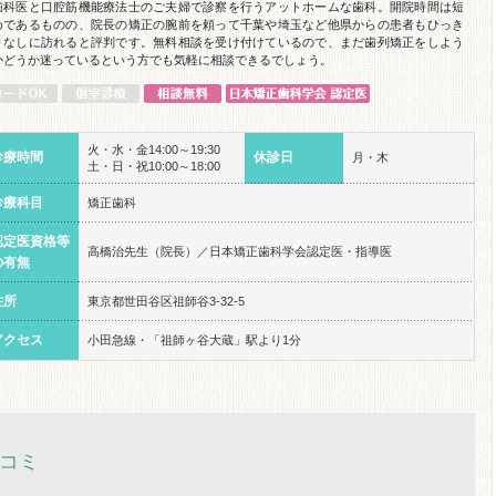
歯科医と口腔筋機能療法士のご夫婦で診察を行うアットホームな歯科。開院時間は短
めであるものの、院長の矯正の腕前を頼って千葉や埼玉など他県からの患者もひっき
りなしに訪れると評判です。無料相談を受け付けているので、まだ歯列矯正をしよう
かどうか迷っているという方でも気軽に相談できるでしょう。
火・水・金14:00～19:30
診療時間
休診日
月・木
土・日・祝10:00～18:00
診療科目
矯正歯科
認定医資格等
高橋治先生（院長）／日本矯正歯科学会認定医・指導医
の有無
住所
東京都世田谷区祖師谷3-32-5
アクセス
小田急線・「祖師ヶ谷大蔵」駅より1分
コミ