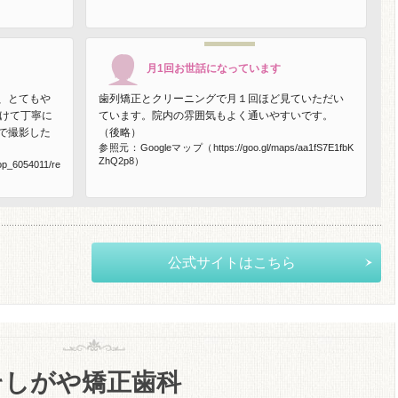
月1回お世話になっています
、とてもや
歯列矯正とクリーニングで月１回ほど見ていただい
かけて丁寧に
ています。院内の雰囲気もよく通いやすいです。
で撮影した
（後略）
参照元：Googleマップ（https://goo.gl/maps/aa1fS7E1fbK
ZhQ2p8）
_6054011/re
公式サイトはこちら
そしがや矯正歯科