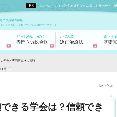
あなたのキレイを叶える歯医者さん探しをサポート 矯正歯科
専門医資格の種類
イントにもなる資格について記事にまとめました。
どっちがいいの？
お悩み別
矯正を
専門医vs総合医
矯正治療法
基礎
医の学会と専門医資格の種類
11月2日
頼できる学会は？信頼でき