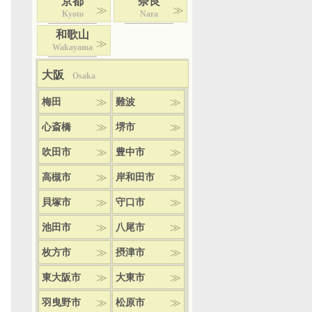
京都
奈良
Kyoto
Nara
和歌山
Wakayama
大阪
Osaka
梅田
難波
心斎橋
堺市
吹田市
豊中市
高槻市
岸和田市
貝塚市
守口市
池田市
八尾市
枚方市
摂津市
東大阪市
大東市
羽曳野市
松原市