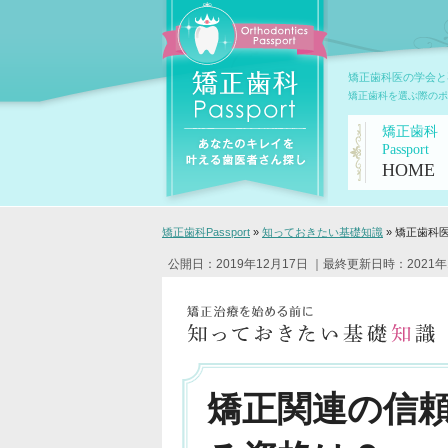
矯正歯科医の学会と
矯正歯科を選ぶ際のポ
矯正歯科
Passport
HOME
矯正歯科Passport
»
知っておきたい基礎知識
»
矯正歯科
公開日：2019年12月17日
｜最終更新日時：2021年
矯正関連の信