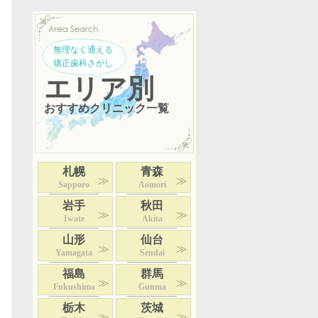
無理なく通える
矯正歯科さがし
エリア別
おすすめクリニック一覧
札幌
青森
Sapporo
Aomori
岩手
秋田
Iwate
Akita
山形
仙台
Yamagata
Sendai
福島
群馬
Fukushima
Gunma
栃木
茨城