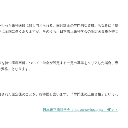
を行った歯科医師に対し与えられる、歯列矯正の専門的な資格。ちなみに「矯
クは全国に多くありますが、そのうち、日本矯正歯科学会の認定医資格を持つ
験を持つ歯科医師について、学会が設定する一定の基準をクリアした場合、専
位資格」となります。
可された認定医のことを、指導医と言います。「専門医の上位資格」というわ
日本矯正歯科学会（http://www.jos.gr.jp/）HP＞＞