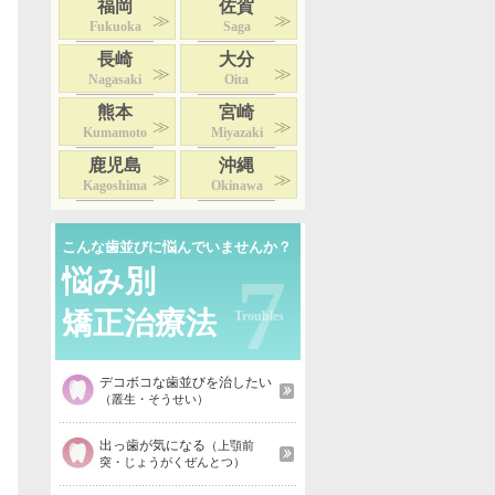
福岡
佐賀
Fukuoka
Saga
長崎
大分
Nagasaki
Oita
熊本
宮崎
Kumamoto
Miyazaki
鹿児島
沖縄
Kagoshima
Okinawa
こんな歯並びに悩んでいませんか？
7
悩み別
矯正治療法
デコボコな歯並びを治したい
（叢生・そうせい）
出っ歯が気になる
（上顎前
突・じょうがくぜんとつ）