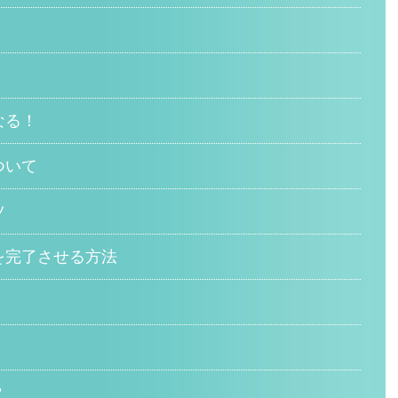
なる！
ついて
ツ
を完了させる方法
？