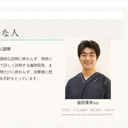
に説明
面的な説明に終わらず、現状に
て詳しく説明する服部院長。ま
明だけに終わらず、治療後に想
る方針をとっています。
服部重孝
先生
引用元：まるは歯科・矯正歯科（http://w
ww.maruha-dental.com/clinic/staff.html）