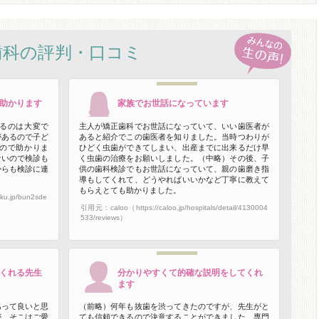
歯科の評判・口コミ
助かります
家族でお世話になっています
るのは大変で
主人が矯正歯科でお世話になっていて、いい歯医者が
があるので子ど
あると紹介でこの歯医者を知りました。当時つわりが
ので助かりま
ひどく虫歯ができてしまい、出産までに出来るだけ早
ないので検診も
く虫歯の治療をお願いしました。（中略）その後、子
からも検診に連
供の歯科検診でもお世話になっていて、親の歯磨き指
導もしてくれて、どうやればいいかなど丁寧に教えて
もらえとても助かりました。
u.jp/bun2sde
引用元：caloo（https://caloo.jp/hospitals/detail/4130004
533/reviews）
くれる先生
分かりやすくて的確な説明をしてくれ
ます
あって良いと思
（前略）何年も抜歯を渋ってきたのですが、先生がと
が、そこはご愛
ても信頼できるので決意することができました。専門