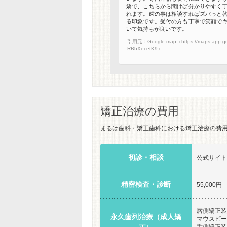
嬌で、こちらから聞けば分かりやすく
れます。歯の事は相談すればズバっと
る印象です。受付の方も丁寧で笑顔で
いて気持ちが良いです。
引用元：Google map（https://maps.app.go
RBbXecetK9）
矯正治療の費用
まるは歯科・矯正歯科における矯正治療の費
初診・相談
公式サイト
精密検査・診断
55,000円
唇側矯正装
永久歯列治療（成人矯
マウスピー
舌側矯正装置