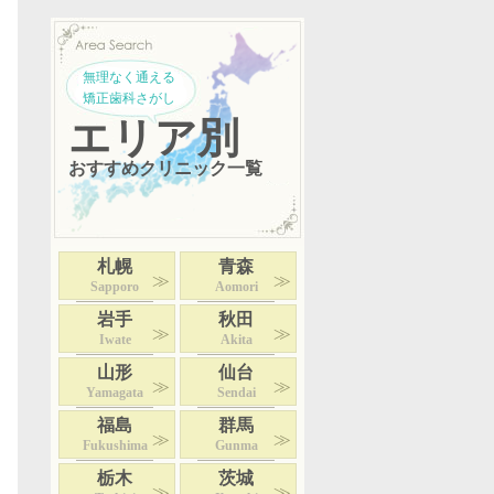
無理なく通える
矯正歯科さがし
エリア別
おすすめクリニック一覧
札幌
青森
Sapporo
Aomori
岩手
秋田
Iwate
Akita
山形
仙台
Yamagata
Sendai
福島
群馬
Fukushima
Gunma
栃木
茨城