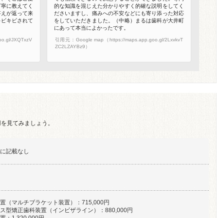
丁寧に教えてく
的な知識を混じえた分かりやすく的確な説明をしてく
答えが返って来
ださいますし、痛みへの不安などにも寄り添った対応
キビキビされて
をしていただきました。（中略）まるは歯科が大井町
にあって本当によかったです。
o.gl/JXQTxzV
引用元：Google map（https://maps.app.goo.gl/2LxvkvT
ZC2LZAYBz9）
用を見てみましょう。
に記載なし
置（マルチブラケット装置）：715,000円
ス型矯正歯科装置（インビザライン）：880,000円
：1,320,000円