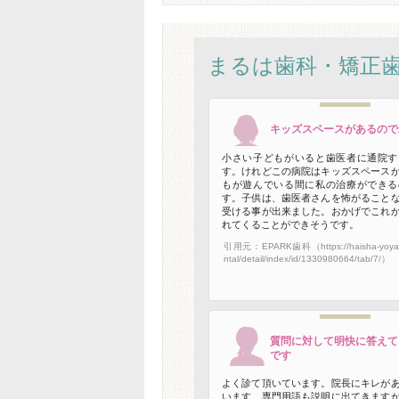
まるは歯科・矯正
キッズスペースがあるので
小さい子どもがいると歯医者に通院す
す。けれどこの病院はキッズスペース
もが遊んでいる間に私の治療ができる
す。子供は、歯医者さんを怖がること
受ける事が出来ました。おかげでこれ
れてくることができそうです。
引用元：EPARK歯科（https://haisha-yoyak
ntal/detail/index/id/1330980664/tab/7/）
質問に対して明快に答えて
です
よく診て頂いています。院長にキレが
います。専門用語も説明に出てきます