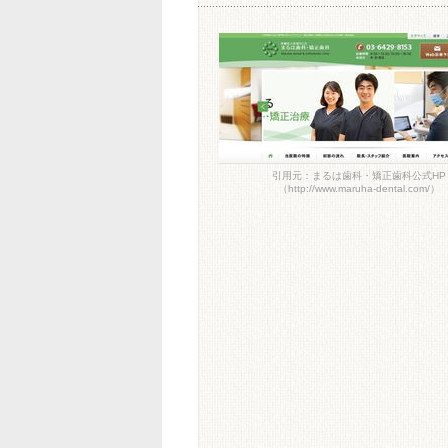
引用元：まるは歯科・矯正歯科公式HP
（http://www.maruha-dental.com/）