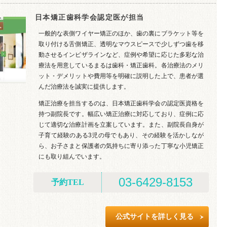
日本矯正歯科学会認定医が担当
一般的な表側ワイヤー矯正のほか、歯の裏にブラケット等を
取り付ける舌側矯正、透明なマウスピースで少しずつ歯を移
動させるインビザラインなど、症例や希望に応じた多彩な治
療法を用意しているまるは歯科・矯正歯科。各治療法のメリ
ット・デメリットや費用等を明確に説明した上で、患者が選
んだ治療法を誠実に提供します。
矯正治療を担当するのは、日本矯正歯科学会の認定医資格を
持つ副院長です。幅広い矯正治療に対応しており、症例に応
じて適切な治療計画を立案しています。また、副院長自身が
子育て経験のある3児の母でもあり、その経験を活かしなが
ら、お子さまと保護者の気持ちに寄り添った丁寧な小児矯正
にも取り組んでいます。
03-6429-8153
予約TEL
公式サイトを詳しく見る