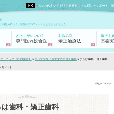
あなたのキレイを叶える歯医者さん探しをサポート 矯正歯科
科
の特徴や口コミ、医師のプロフィールなどをまとめました。
どっちがいいの？
お悩み別
矯正を
専門医vs総合医
矯正治療法
基礎
リニック【2024年版】
»
品川で女性におすすめの矯正歯科
»
まるは歯科・矯正歯科
7月25日
るは歯科・矯正歯科