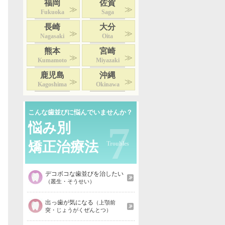
福岡
佐賀
Fukuoka
Saga
長崎
大分
Nagasaki
Oita
熊本
宮崎
Kumamoto
Miyazaki
鹿児島
沖縄
Kagoshima
Okinawa
こんな歯並びに悩んでいませんか？
7
悩み別
矯正治療法
デコボコな歯並びを治したい
（叢生・そうせい）
出っ歯が気になる
（上顎前
突・じょうがくぜんとつ）