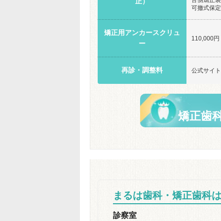
正）
可撤式保定装
矯正用アンカースクリュ
110,000円
ー
再診・調整料
公式サイト
矯正歯
まるは歯科・矯正歯科
診察室