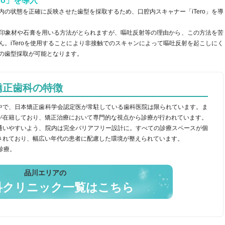
ro」を導入
内の状態を正確に反映させた歯型を採取するため、口腔内スキャナー「iTero」を導
印象材や石膏を用いる方法がとられますが、嘔吐反射等の理由から、この方法を苦
ん。iTeroを使用することにより非接触でのスキャンによって嘔吐反射を起こしにく
の歯型採取が可能となります。
矯正歯科の特徴
中で、日本矯正歯科学会認定医が常駐している歯科医院は限られています。ま
が在籍しており、矯正治療において専門的な視点から診療が行われています。
通いやすいよう、院内は完全バリアフリー設計に。すべての診療スペースが個
されており、幅広い年代の患者に配慮した環境が整えられています。
診療。
品川エリアの
科クリニック一覧はこちら