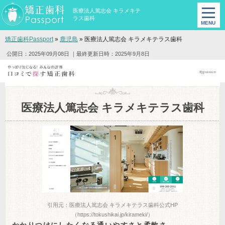
医療法人篤志会 キラメキテ
ラス歯科
矯正歯科Passport
»
鹿児島
»
医療法人篤志会 キラメキテラス歯科
公開日：2025年09月08日
｜最終更新日時：2025年9月8日
医療法人篤志会 キラメキテラス歯科
引用元：医療法人篤志会 キラメキテラス歯科公式HP
（https://tokushikai.jp/kirameki/）
かかりつけにしたくなる通いやすさと柔軟さ