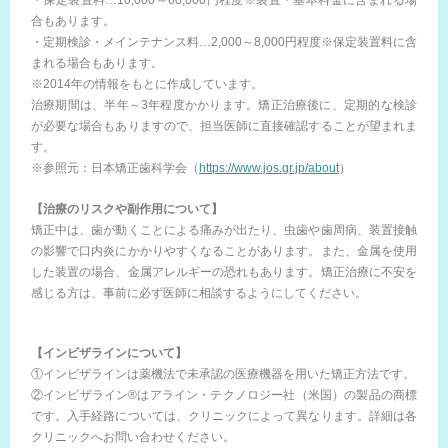
・保定装置料…10,000～60,000円程度※装置・基本料金に含まれる場
合もあります。
・定期検診・メインテナンス料…2,000～8,000円程度※保定装置料に含
まれる場合もあります。
※2014年の情報をもとに作成しています。
治療期間は、半年～3年程度かかります。矯正治療後に、定期的な検診
が必要な場合もありますので、担当医師に直接確認することが望まれま
す。
※参照元：日本矯正歯科学会（
https://www.jos.gr.jp/about
）
【治療のリスクや副作用について】
矯正中は、歯が動くことによる痛みが出たり、虫歯や歯周病、装置接触
の影響で口内炎にかかりやすくなることがあります。また、金属を使用
した装置の場合、金属アレルギーの恐れもあります。矯正治療に不安を
感じる方は、事前に必ず医師に相談するようにしてください。
【インビザラインについて】
①インビザラインは薬機法で未承認の医療機器を用いた矯正方法です。
②インビザライン®はアライン・テクノロジー社（米国）の製品の商標
です。入手経路については、クリニックによって異なります。詳細は各
クリニックへお問い合わせください。