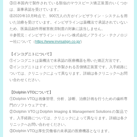
③日本国内で製作されている類似のマウスピース矯正装置のいくつか
は、薬事承認を受けています。
④2020年10月時点で、900万人の方がインビザライン・システムを用
いた治療を受けています。インビザラインは薬機法で承認されていない
ため、医薬品副作用被害救済制度の対象に該当しません。
※参照元：インビザライン・ジャパン株式会社／アライン・テクノロジ
ー社について（
https://www.invisalign.co.jp/
）
【インコグニトについて】
①インコグニトは薬機法で未承認の医療機器を用いた矯正方法です。
②インコグニトはドイツにて作製される舌側矯正装置です。入手経路に
ついては、クリニックによって異なります。詳細は各クリニックへお問
い合わせください。
【Dolphin VTOについて】
①Dolphin VTOは画像管理、分析、診断、治療計画を行うための歯科専
門のソフトウェアです。
②Dolphin VTOはDolphin Imaging & Management Solutionsの製品で
す。入手経路については、クリニックによって異なります。詳細は各ク
リニックへお問い合わせください。
③Dolphin VTOは厚生労働省の未承認の医療機器となります。