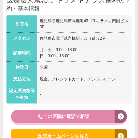
医療法人篤志会 キラメキテラス歯科
の予
約・基本情報
鹿児島県鹿児島市高麗町43−20 キラメキ南国ビル
所在地
3F
アクセス
鹿児島市電「武之橋駅」より徒歩2分
月～土 9:00～18:00
診療時間
日 9:00～15:00
休診日
水曜
支払方法
現金、クレジットカード、デンタルローン
認定医資格等
-
の有無
この医院に電話で相談
医院ホームページを見る