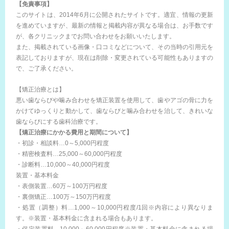
【免責事項】
このサイトは、2014年6月に公開されたサイトです。適宜、情報の更新
を進めていますが、最新の情報と掲載内容が異なる場合は、お手数です
が、各クリニックまでお問い合わせをお願いいたします。
また、掲載されている画像・口コミなどについて、その当時の引用元を
表記しておりますが、現在は削除・変更されている可能性もありますの
で、ご了承ください。
【矯正治療とは】
悪い歯ならびや噛み合わせを矯正装置を使用して、歯やアゴの骨に力を
かけてゆっくりと動かして、歯ならびと噛み合わせを治して、きれいな
歯ならびにする歯科治療です。
【矯正治療にかかる費用と期間について】
・初診・相談料…0～5,000円程度
・精密検査料…25,000～60,000円程度
・診断料…10,000～40,000円程度
装置・基本料金
・表側装置…60万～100万円程度
・裏側矯正…100万～150万円程度
・処置（調整）料…1,000～10,000円程度/1回※内容により異なりま
す。※装置・基本料金に含まれる場合もあります。