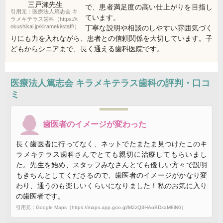
三戸瀨
先生
で、患者満足度の高い仕上がりを目指し
引用元：医療法人篤志会 キ
ています。
ラメキテラス歯科（https://t
okushikai.jp/kirameki/staff/）
丁寧な説明や相談のしやすい雰囲気づく
りにも力を入れながら、患者との信頼関係を大切しています。子
どもからシニアまで、長く通える歯科医院です。
医療法人篤志会 キラメキテラス歯科
の評判・口コ
ミ
歯医者のイメージが変わった
長く歯医者に行ってなく、ネットでたまたま見つけたこのキ
ラメキテラス歯科さんでとても親切に治療してもらいまし
た。先生を始め、スタッフみなさんとても優しい方々で説明
もきちんとしてくださるので、歯医者のイメージがかなり変
わり、通うのも楽しいくらいになりました！私のお気に入り
の歯医者です。
引用元：Google Maps（https://maps.app.goo.gl/M2zQ3HAoBDxaM8iN6）