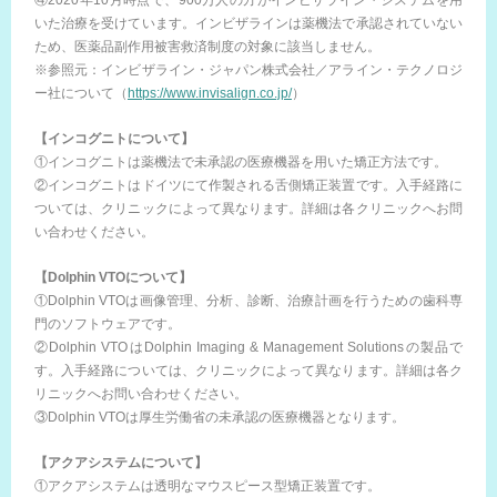
④2020年10月時点で、900万人の方がインビザライン・システムを用
いた治療を受けています。インビザラインは薬機法で承認されていない
ため、医薬品副作用被害救済制度の対象に該当しません。
※参照元：インビザライン・ジャパン株式会社／アライン・テクノロジ
ー社について（
https://www.invisalign.co.jp/
）
【インコグニトについて】
①インコグニトは薬機法で未承認の医療機器を用いた矯正方法です。
②インコグニトはドイツにて作製される舌側矯正装置です。入手経路に
ついては、クリニックによって異なります。詳細は各クリニックへお問
い合わせください。
【Dolphin VTOについて】
①Dolphin VTOは画像管理、分析、診断、治療計画を行うための歯科専
門のソフトウェアです。
②Dolphin VTOはDolphin Imaging & Management Solutionsの製品で
す。入手経路については、クリニックによって異なります。詳細は各ク
リニックへお問い合わせください。
③Dolphin VTOは厚生労働省の未承認の医療機器となります。
【アクアシステムについて】
①アクアシステムは透明なマウスピース型矯正装置です。