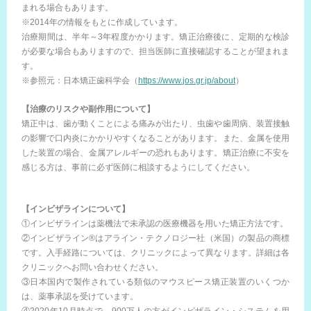
まれる場合もあります。
※2014年の情報をもとに作成しています。
治療期間は、半年～3年程度かかります。矯正治療後に、定期的な検診
が必要な場合もありますので、担当医師に直接確認することが望まれま
す。
※参照元：日本矯正歯科学会（
https://www.jos.gr.jp/about
）
【治療のリスクや副作用について】
矯正中は、歯が動くことによる痛みが出たり、虫歯や歯周病、装置接触
の影響で口内炎にかかりやすくなることがあります。また、金属を使用
した装置の場合、金属アレルギーの恐れもあります。矯正治療に不安を
感じる方は、事前に必ず医師に相談するようにしてください。
【インビザラインについて】
①インビザラインは薬機法で未承認の医療機器を用いた矯正方法です。
②インビザライン®はアライン・テクノロジー社（米国）の製品の商標
です。入手経路については、クリニックによって異なります。詳細は各
クリニックへお問い合わせください。
③日本国内で製作されている類似のマウスピース矯正装置のいくつか
は、薬事承認を受けています。