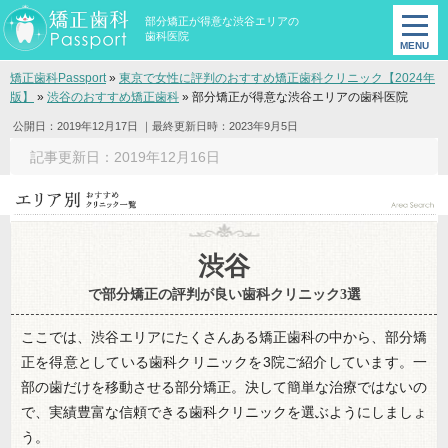
部分矯正が得意な渋谷エリアの
歯科医院
矯正歯科Passport
»
東京で女性に評判のおすすめ矯正歯科クリニック【2024年
版】
»
渋谷のおすすめ矯正歯科
»
部分矯正が得意な渋谷エリアの歯科医院
公開日：2019年12月17日
｜最終更新日時：2023年9月5日
記事更新日：2019年12月16日
渋谷
で部分矯正の評判が良い歯科クリニック3選
ここでは、渋谷エリアにたくさんある矯正歯科の中から、部分矯
正を得意としている歯科クリニックを3院ご紹介しています。一
部の歯だけを移動させる部分矯正。決して簡単な治療ではないの
で、実績豊富な信頼できる歯科クリニックを選ぶようにしましょ
う。