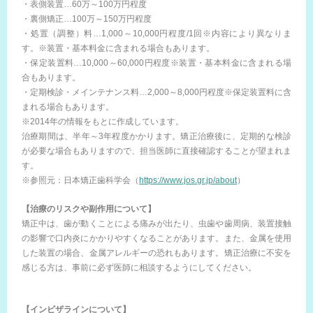
・表側装置…60万～100万円程度
・裏側矯正…100万～150万円程度
・処置（調整）料…1,000～10,000円程度/1回※内容により異なりま
す。※装置・基本料金に含まれる場合もあります。
・保定装置料…10,000～60,000円程度※装置・基本料金に含まれる場
合もあります。
・定期検診・メインテナンス料…2,000～8,000円程度※保定装置料に含
まれる場合もあります。
※2014年の情報をもとに作成しています。
治療期間は、半年～3年程度かかります。矯正治療後に、定期的な検診
が必要な場合もありますので、担当医師に直接確認することが望まれま
す。
※参照元：日本矯正歯科学会（
https://www.jos.gr.jp/about
）
【治療のリスクや副作用について】
矯正中は、歯が動くことによる痛みが出たり、虫歯や歯周病、装置接触
の影響で口内炎にかかりやすくなることがあります。また、金属を使用
した装置の場合、金属アレルギーの恐れもあります。矯正治療に不安を
感じる方は、事前に必ず医師に相談するようにしてください。
【インビザラインについて】