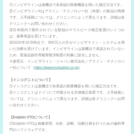
①インビザラインは薬機法で未承認の医療機器を用いた矯正方法です。
②インビザライン®はアライン・テクノロジー社（米国）の製品の商標
です。入手経路については、クリニックによって異なります。詳細は各
クリニックへお問い合わせください。
③日本国内で製作されている類似のマウスピース矯正装置のいくつか
は、薬事承認を受けています。
④2020年10月時点で、900万人の方がインビザライン・システムを用
いた治療を受けています。インビザラインは薬機法で承認されていない
ため、医薬品副作用被害救済制度の対象に該当しません。
※参照元：インビザライン・ジャパン株式会社／アライン・テクノロジ
ー社について（
https://www.invisalign.co.jp/
）
【インコグニトについて】
①インコグニトは薬機法で未承認の医療機器を用いた矯正方法です。
②インコグニトはドイツにて作製される舌側矯正装置です。入手経路に
ついては、クリニックによって異なります。詳細は各クリニックへお問
い合わせください。
【Dolphin VTOについて】
①Dolphin VTOは画像管理、分析、診断、治療計画を行うための歯科専
門のソフトウェアです。