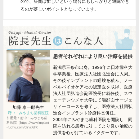
ので、昼間は忙しいという場合にもしっかりと通院でき
るのが嬉しいポイントとなっています。
患者それぞれにより良い治療を提供
新潟県三条市出身。1996年に日本歯科大
学卒業後、医療法人社団弘進会に入局。
その後インプラントの経験を積み、ノー
ベルバイオケア社の認定医を取得。医療
法人社団弘進会副医院長に就任後、スウ
ェーデンウメオ大学にて顎顔面サージェ
リィーコースを修了し、医療法人社団弘
加藤 泰一郎
先生
進会インプラント診療科長併任。
府中・みやまち歯科医院
引用元：府中・みやまち歯
2004年にみやまち歯科医院を開院し、同
科医院（https://www.implant
院を訪れる患者に対してより良い治療の
-fuchu.com/clinic/dr/）
提供を心がけているドクターです。