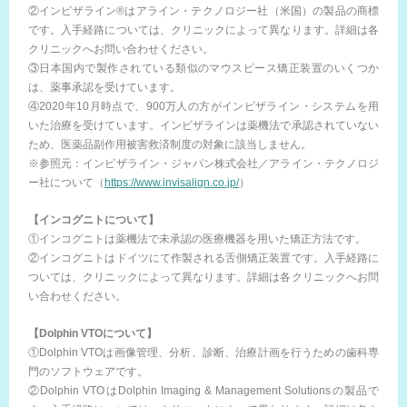
②インビザライン®はアライン・テクノロジー社（米国）の製品の商標
です。入手経路については、クリニックによって異なります。詳細は各
クリニックへお問い合わせください。
③日本国内で製作されている類似のマウスピース矯正装置のいくつか
は、薬事承認を受けています。
④2020年10月時点で、900万人の方がインビザライン・システムを用
いた治療を受けています。インビザラインは薬機法で承認されていない
ため、医薬品副作用被害救済制度の対象に該当しません。
※参照元：インビザライン・ジャパン株式会社／アライン・テクノロジ
ー社について（
https://www.invisalign.co.jp/
）
【インコグニトについて】
①インコグニトは薬機法で未承認の医療機器を用いた矯正方法です。
②インコグニトはドイツにて作製される舌側矯正装置です。入手経路に
ついては、クリニックによって異なります。詳細は各クリニックへお問
い合わせください。
【Dolphin VTOについて】
①Dolphin VTOは画像管理、分析、診断、治療計画を行うための歯科専
門のソフトウェアです。
②Dolphin VTOはDolphin Imaging & Management Solutionsの製品で