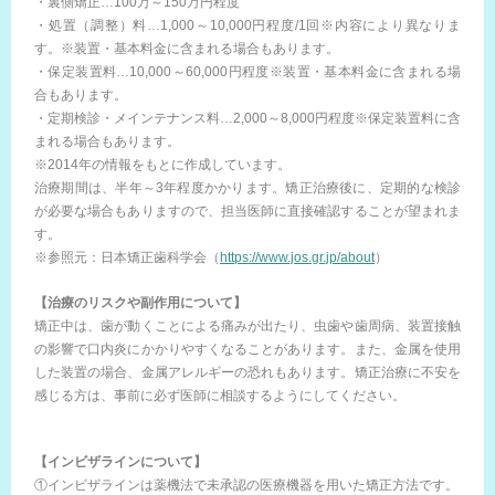
・裏側矯正…100万～150万円程度
・処置（調整）料…1,000～10,000円程度/1回※内容により異なりま
す。※装置・基本料金に含まれる場合もあります。
・保定装置料…10,000～60,000円程度※装置・基本料金に含まれる場
合もあります。
・定期検診・メインテナンス料…2,000～8,000円程度※保定装置料に含
まれる場合もあります。
※2014年の情報をもとに作成しています。
治療期間は、半年～3年程度かかります。矯正治療後に、定期的な検診
が必要な場合もありますので、担当医師に直接確認することが望まれま
す。
※参照元：日本矯正歯科学会（
https://www.jos.gr.jp/about
）
【治療のリスクや副作用について】
矯正中は、歯が動くことによる痛みが出たり、虫歯や歯周病、装置接触
の影響で口内炎にかかりやすくなることがあります。また、金属を使用
した装置の場合、金属アレルギーの恐れもあります。矯正治療に不安を
感じる方は、事前に必ず医師に相談するようにしてください。
【インビザラインについて】
①インビザラインは薬機法で未承認の医療機器を用いた矯正方法です。