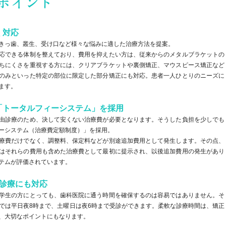
く対応
きっ歯、叢生、受け口など様々な悩みに適した治療方法を提案。
応できる体制を整えており、費用を抑えたい方は、従来からのメタルブラケットの
ちにくさを重視する方には、クリアブラケットや裏側矯正、マウスピース矯正など
のみといった特定の部位に限定した部分矯正にも対応。患者一人ひとりのニーズに
ます。
「トータルフィーシステム」を採用
由診療のため、決して安くない治療費が必要となります。そうした負担を少しでも
ーシステム（治療費定額制度）」を採用。
療費だけでなく、調整料、保定料などが別途追加費用として発生します。その点、
はそれらの費用も含めた治療費として最初に提示され、以後追加費用の発生があり
テムが評価されています。
曜診療にも対応
学生の方にとっても、歯科医院に通う時間を確保するのは容易ではありません。そ
クでは平日夜8時まで、土曜日は夜6時まで受診ができます。柔軟な診療時間は、矯正
、大切なポイントにもなります。