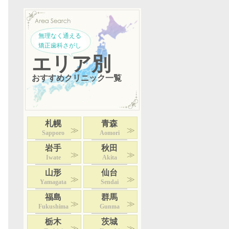
無理なく通える
矯正歯科さがし
エリア別
おすすめクリニック一覧
札幌
青森
Sapporo
Aomori
岩手
秋田
Iwate
Akita
山形
仙台
Yamagata
Sendai
福島
群馬
Fukushima
Gunma
栃木
茨城