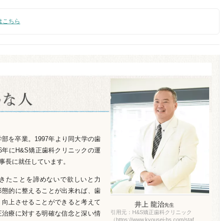
はこちら
学部を卒業。1997年より同大学の歯
6年にH&S矯正歯科クリニックの運
事長に就任しています。
きたことを諦めないで欲しいと力
形態的に整えることが出来れば、歯
く向上させることができると考えて
井上 龍治
先生
引用元：H&S矯正歯科クリニック
正治療に対する明確な信念と深い情
（https://www.kyousei-hs.com/staf