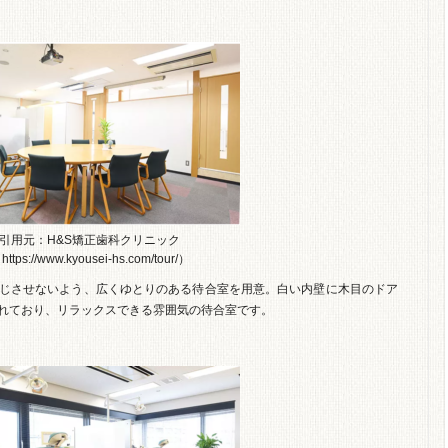
引用元：H&S矯正歯科クリニック
https://www.kyousei-hs.com/tour/）
じさせないよう、広くゆとりのある待合室を用意。白い内壁に木目のドア
れており、リラックスできる雰囲気の待合室です。