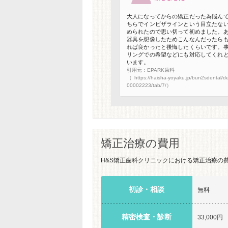
大人になってからの矯正だった為悩ん
ちらでインビザラインという目立たな
められたので思い切って初めました。
器具を想像したためこんなんだったら
れば良かったと後悔したくらいです。
リングでの希望などにも対応してくれ
います。
引用元：EPARK歯科
（https://haisha-yoyaku.jp/bun2sdental/det
00002223/tab/7/）
矯正治療の費用
H&S矯正歯科クリニックにおける矯正治療の
初診・相談
無料
精密検査・診断
33,000円