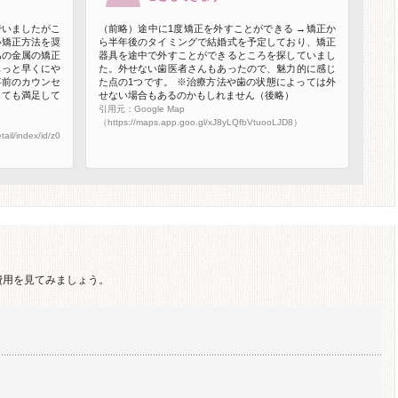
でいましたがこ
（前略）途中に1度矯正を外すことができる →矯正か
い矯正方法を奨
ら半年後のタイミングで結婚式を予定しており、矯正
あの金属の矯正
器具を途中で外すことができるところを探していまし
もっと早くにや
た。外せない歯医者さんもあったので、魅力的に感じ
事前のカウンセ
た点の1つです。 ※治療方法や歯の状態によっては外
とても満足して
せない場合もあるのかもしれません（後略）
引用元：Google Map
（https://maps.app.goo.gl/xJ8yLQfbVtuooLJD8）
ail/index/id/z0
費用を見てみましょう。