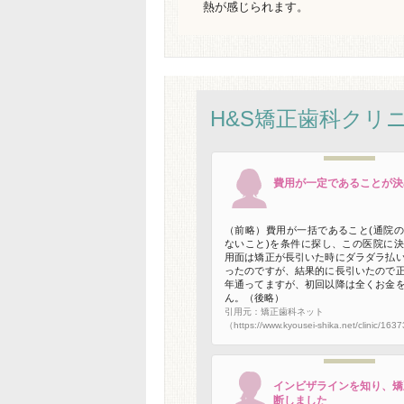
熱が感じられます。
H&S矯正歯科クリ
費用が一定であることが決
（前略）費用が一括であること(通院
ないこと)を条件に探し、この医院に
用面は矯正が長引いた時にダラダラ払
ったのですが、結果的に長引いたので
年通ってますが、初回以降は全くお金
ん。（後略）
引用元：矯正歯科ネット
（https://www.kyousei-shika.net/clinic/163
インビザラインを知り、矯
断しました