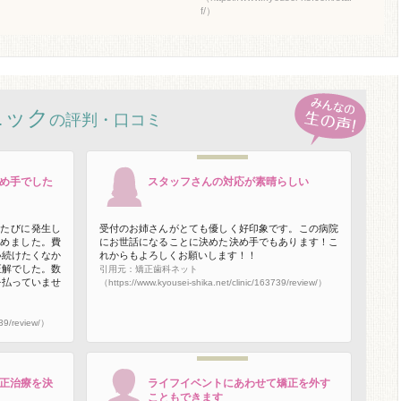
f/）
ニック
の評判・口コミ
め手でした
スタッフさんの対応が素晴らしい
のたびに発生し
受付のお姉さんがとても優しく好印象です。この病院
決めました。費
にお世話になることに決めた決め手でもあります！こ
い続けたくなか
れからもよろしくお願いします！！
正解でした。数
引用元：矯正歯科ネット
を払っていませ
（https://www.kyousei-shika.net/clinic/163739/review/）
739/review/）
正治療を決
ライフイベントにあわせて矯正を外す
こともできます