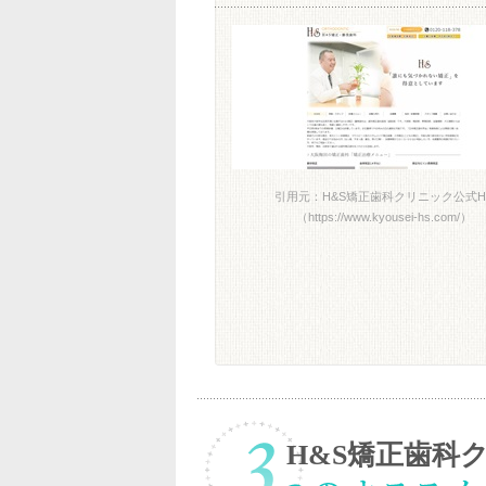
引用元：H&S矯正歯科クリニック公式H
（https://www.kyousei-hs.com/）
H&S矯正歯科