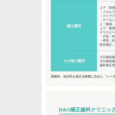
上下「表側
・メタルブラ
・クリアブラ
・デーモンク
上「裏側」・
矯正費用
上下「裏側」
マウスピー
・片顎：60
・両顎：82
部分矯正：1
小臼歯抜歯：
その他の費用
大臼歯抜歯：
歯科矯正用
調整料、保定料を矯正治療費に含めた「トー
H&S矯正歯科クリニッ