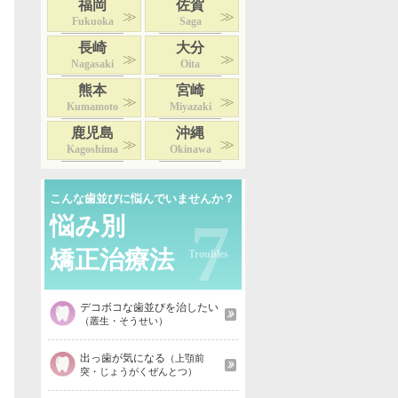
福岡
佐賀
Fukuoka
Saga
長崎
大分
Nagasaki
Oita
熊本
宮崎
Kumamoto
Miyazaki
鹿児島
沖縄
Kagoshima
Okinawa
こんな歯並びに悩んでいませんか？
7
悩み別
矯正治療法
デコボコな歯並びを治したい
（叢生・そうせい）
出っ歯が気になる
（上顎前
突・じょうがくぜんとつ）