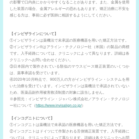
の影響で口内炎にかかりやすくなることがあります。また、金属を使用
した装置の場合、金属アレルギーの恐れもあります。矯正治療に不安を
感じる方は、事前に必ず医師に相談するようにしてください。
【インビザラインについて】
①インビザラインは薬機法で未承認の医療機器を用いた矯正方法です。
②インビザライン®はアライン・テクノロジー社（米国）の製品の商標
です。入手経路については、クリニックによって異なります。詳細は各
クリニックへお問い合わせください。
③日本国内で製作されている類似のマウスピース矯正装置のいくつか
は、薬事承認を受けています。
④2020年10月時点で、900万人の方がインビザライン・システムを用
いた治療を受けています。インビザラインは薬機法で承認されていない
ため、医薬品副作用被害救済制度の対象に該当しません。
※参照元：インビザライン・ジャパン株式会社／アライン・テクノロジ
ー社について（
https://www.invisalign.co.jp/
）
【インコグニトについて】
①インコグニトは薬機法で未承認の医療機器を用いた矯正方法です。
②インコグニトはドイツにて作製される舌側矯正装置です。入手経路に
ついては、クリニックによって異なります。詳細は各クリニックへお問