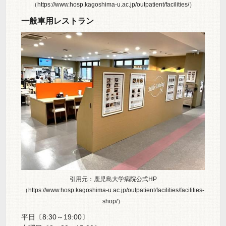
（https://www.hosp.kagoshima-u.ac.jp/outpatient/facilities/）
一般車用レストラン
引用元：鹿児島大学病院公式HP
（https://www.hosp.kagoshima-u.ac.jp/outpatient/facilities/facilities-
shop/）
平日〔8:30～19:00〕