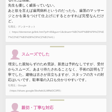
るのには感服。
先生も優しく威張っていない。
あと欲を言えば歯周病科というのだったら、歯茎のマッサー
ジとかを薬をつけて仕上げにするとかすれば完璧なんだけ
ど。
引用元：デンターネット
（https://denternet.jp/link.htm?prf=46&gun=1&clinam=%BC%AF%BB%F9%C5%E
7%C2%E7%B3%D8%C9%C2%B1%A1）
スムーズでした
埋没した親知らずのため受診。新患は予約なしですが、受付
からスムーズ。あまり待たされることなく、手術の説明も丁
寧でした。建物は古さが目立ちますが、スタッフの方々の対
応はいいです。駐車場の入口も分かりやすいです。
引用元：Google
（https://share.google/3bofwbULiMNd3C3R5）
親切・丁寧な対応