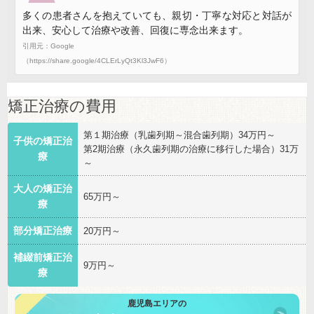
多くの患者さんを抱えていても、親切・丁寧な対応と対話が
出来、安心して治療や改善、回復に専念出来ます。
引用元：Google
（https://share.google/4CLErLyQt3Kl3JwF6）
矯正治療の費用
第１期治療（乳歯列期～混合歯列期）34万円～
子供の矯正治
第2期治療（永久歯列期の治療に移行した場合）31万
療
～
大人の矯正治
65万円～
療
部分矯正治療
20万円～
補綴前矯正治
9万円～
療
鹿児島エリアの