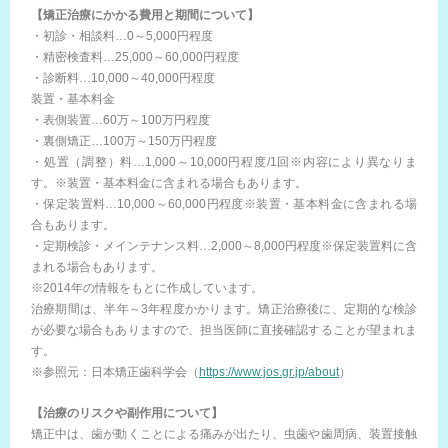
【矯正治療にかかる費用と期間について】
・初診・相談料…0～5,000円程度
・精密検査料…25,000～60,000円程度
・診断料…10,000～40,000円程度
装置・基本料金
・表側装置…60万～100万円程度
・裏側矯正…100万～150万円程度
・処置（調整）料…1,000～10,000円程度/1回※内容により異なりま
す。※装置・基本料金に含まれる場合もあります。
・保定装置料…10,000～60,000円程度※装置・基本料金に含まれる場
合もあります。
・定期検診・メインテナンス料…2,000～8,000円程度※保定装置料に含
まれる場合もあります。
※2014年の情報をもとに作成しています。
治療期間は、半年～3年程度かかります。矯正治療後に、定期的な検診
が必要な場合もありますので、担当医師に直接確認することが望まれま
す。
※参照元：日本矯正歯科学会（
https://www.jos.gr.jp/about
）
【治療のリスクや副作用について】
矯正中は、歯が動くことによる痛みが出たり、虫歯や歯周病、装置接触