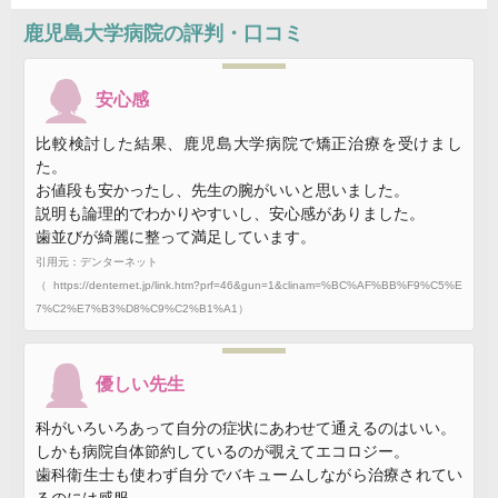
鹿児島大学病院
の評判・口コミ
安心感
比較検討した結果、鹿児島大学病院で矯正治療を受けまし
た。
お値段も安かったし、先生の腕がいいと思いました。
説明も論理的でわかりやすいし、安心感がありました。
歯並びが綺麗に整って満足しています。
引用元：デンターネット
（https://denternet.jp/link.htm?prf=46&gun=1&clinam=%BC%AF%BB%F9%C5%E
7%C2%E7%B3%D8%C9%C2%B1%A1）
優しい先生
科がいろいろあって自分の症状にあわせて通えるのはいい。
しかも病院自体節約しているのが覗えてエコロジー。
歯科衛生士も使わず自分でバキュームしながら治療されてい