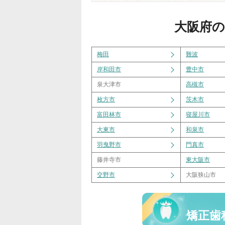
大阪府
の
梅田
難波
岸和田市
豊中市
泉大津市
高槻市
枚方市
茨木市
富田林市
寝屋川市
大東市
和泉市
羽曳野市
門真市
藤井寺市
東大阪市
交野市
大阪狭山市
矯正歯