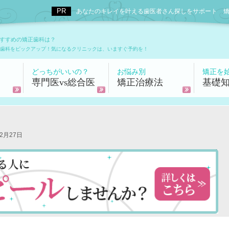
あなたのキレイを叶える歯医者さん探しをサポート 矯正歯科
すすめの矯正歯科は？
歯科をピックアップ！気になるクリニックは、いますぐ予約を！
どっちがいいの？
お悩み別
矯正を
専門医vs総合医
矯正治療法
基礎
2月27日