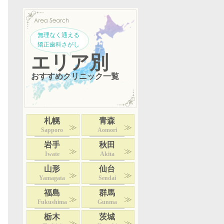
無理なく通える
矯正歯科さがし
エリア別
おすすめクリニック一覧
札幌
青森
Sapporo
Aomori
岩手
秋田
Iwate
Akita
山形
仙台
Yamagata
Sendai
福島
群馬
Fukushima
Gunma
栃木
茨城