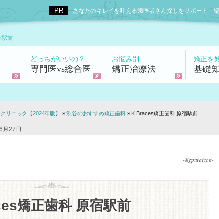
あなたのキレイを叶える歯医者さん探しをサポート 矯正歯科
原宿駅前
どっちがいいの？
お悩み別
矯正を
専門医vs総合医
矯正治療法
基礎
リニック【2024年版】
»
渋谷のおすすめ矯正歯科
»
K Braces矯正歯科 原宿駅前
6月27日
aces矯正歯科 原宿駅前