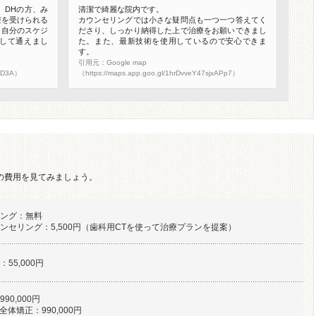
、DHの方、み
清潔で綺麗な院内です。
療を受けられる
カウンセリングでは小さな疑問点も一つ一つ答えてく
、自分のスケジ
ださり、しっかり納得した上で治療をお願いできまし
して通えまし
た。また、最新技術を使用しているので安心できま
す。
引用元：Google map
SYD3A）
（https://maps.app.goo.gl/1hrDvveY47sjxAPp7）
治療の費用を見てみましょう。
ング：無料
ンセリング：5,500円（歯科用CTを使って治療プランを提案）
55,000円
90,000円
側全体矯正：990,000円