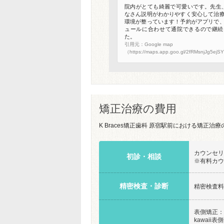
院内がとても綺麗で可愛いです。先生
なさん説明がわかりやすく安心して治
環境が整っています！予約がアプリで
ュールに合わせて通院できるので継続
た。
引用元：Google map
（https://maps.app.goo.gl/2fRMsnjJg5ej
矯正治療の費用
K Braces矯正歯科 原宿駅前における矯正
カウンセリ
初診・相談
※有料カウ
精密検査・診断
精密検査料：
表側矯正：9
kawaii表