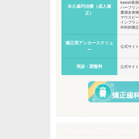
kawaii表
永久歯列治療（成人矯
ハーフリン
裏側全体矯正
正）
マウスピース
インプラン
外科的矯正
矯正用アンカースクリュ
公式サイト
ー
再診・調整料
公式サイト
矯正歯