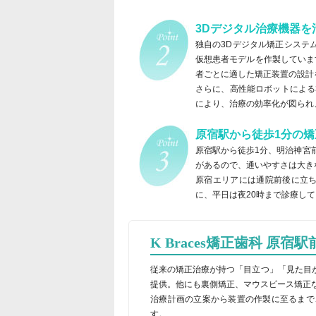
3Dデジタル治療機器を
独自の3Dデジタル矯正システ
仮想患者モデルを作製していま
者ごとに適した矯正装置の設計
さらに、高性能ロボットによる
により、治療の効率化が図られ
原宿駅から徒歩1分の
原宿駅から徒歩1分、明治神宮
があるので、通いやすさは大き
原宿エリアには通院前後に立
に、平日は夜20時まで診療し
K Braces矯正歯科 原
従来の矯正治療が持つ「目立つ」「見た目が
提供。他にも裏側矯正、マウスピース矯正
治療計画の立案から装置の作製に至るまで
す。