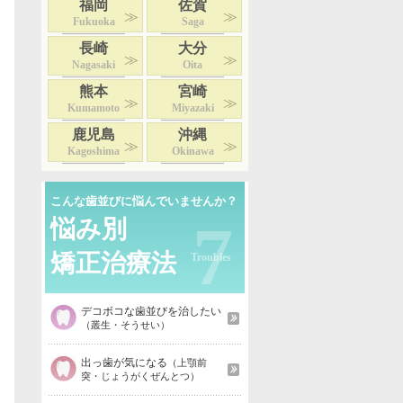
福岡
佐賀
Fukuoka
Saga
長崎
大分
Nagasaki
Oita
熊本
宮崎
Kumamoto
Miyazaki
鹿児島
沖縄
Kagoshima
Okinawa
こんな歯並びに悩んでいませんか？
7
悩み別
矯正治療法
デコボコな歯並びを治したい
（叢生・そうせい）
出っ歯が気になる
（上顎前
突・じょうがくぜんとつ）