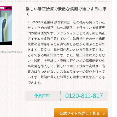
楽しい矯正治療で素敵な笑顔で過ごす日に導
く
K Braces矯正歯科 原宿駅前は「心の底から笑っていた
だく」ための矯正「kawaii矯正」を行っている矯正専
門の歯科医院です。ファッションとして楽しめる矯正
アイテムを多数用意していて、治療法と合わせて矯正
装置の色や形を自分自身で楽しみながら選ぶことがで
きます。目立つ、見た目が悪いという印象を変えるこ
//kawaii-kyo
とができる矯正治療です。また、矯正治療に欠かせな
い「診断」を詳細に・正確に行うための高機能デジタ
ル設備を導入して、新しいロボット技術で高精度・品
質のばらつきがないカスタムワイヤ―の製作を行って
います。最初に選んだ装置から途中で変更することも
できます。
0120-811-817
予約TEL
公式サイトを詳しく見る