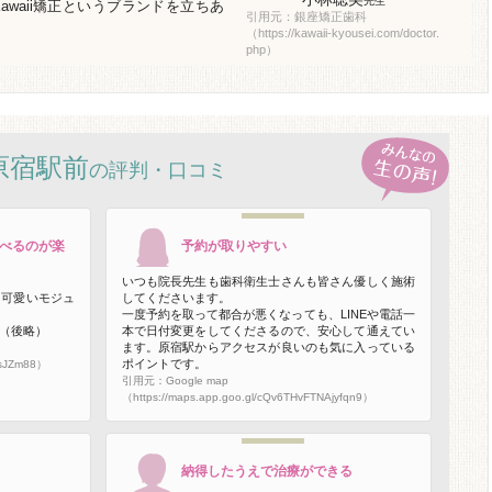
先生
waii矯正というブランドを立ちあ
引用元：銀座矯正歯科
（https://kawaii-kyousei.com/doctor.
php）
 原宿駅前
の評判・口コミ
べるのが楽
予約が取りやすい
いつも院長先生も歯科衛生士さんも皆さん優しく施術
月可愛いモジュ
してくださいます。
一度予約を取って都合が悪くなっても、LINEや電話一
（後略）
本で日付変更をしてくださるので、安心して通えてい
ます。原宿駅からアクセスが良いのも気に入っている
ポイントです。
ZsJZm88）
引用元：Google map
（https://maps.app.goo.gl/cQv6THvFTNAjyfqn9）
納得したうえで治療ができる