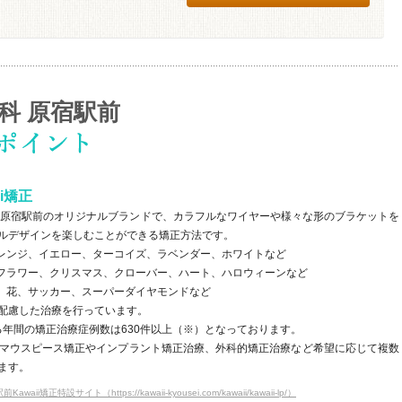
正歯科 原宿駅前
i矯正
s矯正歯科 原宿駅前のオリジナルブランドで、カラフルなワイヤーや様々な形のブラケットを
ルデザインを楽しむことができる矯正方法です。
オレンジ、イエロー、ターコイズ、ラベンダー、ホワイトなど
、フラワー、クリスマス、クローバー、ハート、ハロウィーンなど
ト、花、サッカー、スーパーダイヤモンドなど
配慮した治療を行っています。
ける年間の矯正治療症例数は630件以上（※）となっております。
なく、マウスピース矯正やインプラント矯正治療、外科的矯正治療など希望に応じて複数
ます。
ii矯正特設サイト（https://kawaii-kyousei.com/kawaii/kawaii-lp/）