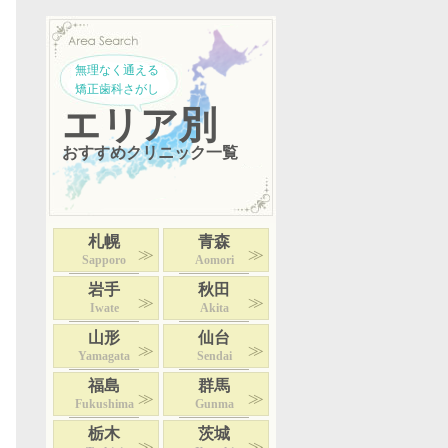
無理なく通える
矯正歯科さがし
エリア別
おすすめクリニック一覧
札幌
青森
Sapporo
Aomori
岩手
秋田
Iwate
Akita
山形
仙台
Yamagata
Sendai
福島
群馬
Fukushima
Gunma
栃木
茨城