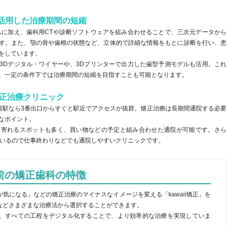
活用した治療期間の短縮
ムに加え、歯科用CTや診断ソフトウェアを組み合わせることで、三次元データから
す。また、顎の骨や歯根の状態など、立体的で詳細な情報をもとに診断を行い、患
をしています。
3Dデジタル・ワイヤーや、3Dプリンターで出力した歯型予測モデルも活用。これ
、一定の条件下では治療期間の短縮を目指すことも可能となります。
矯正治療クリニック
前駅なら3番出口からすぐと駅近でアクセスが抜群。矯正治療は長期間通院する必要
なポイント。
ち寄れるスポットも多く、買い物などの予定と組み合わせた通院が可能です。さら
ているので仕事終わりなどでも通院しやすいクリニックです。
宿駅前の矯正歯科の特徴
気になる」などの矯正治療のマイナスなイメージを変える「kawaii矯正」を
などさまざまな治療法から選択することができます。
、すべての工程をデジタル化することで、より効率的な治療を実現していま