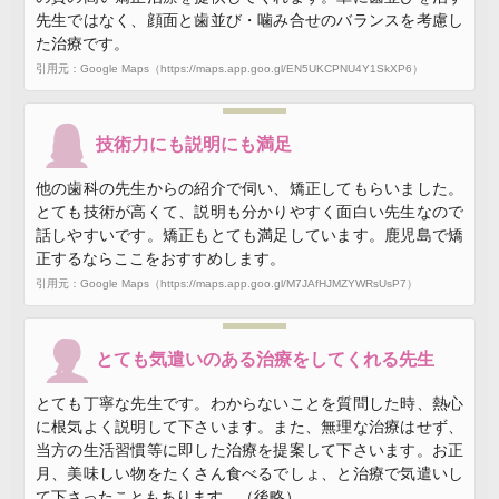
先生ではなく、顔面と歯並び・噛み合せのバランスを考慮し
た治療です。
引用元：Google Maps（https://maps.app.goo.gl/EN5UKCPNU4Y1SkXP6）
技術力にも説明にも満足
他の歯科の先生からの紹介で伺い、矯正してもらいました。
とても技術が高くて、説明も分かりやすく面白い先生なので
話しやすいです。矯正もとても満足しています。鹿児島で矯
正するならここをおすすめします。
引用元：Google Maps（https://maps.app.goo.gl/M7JAfHJMZYWRsUsP7）
とても気遣いのある治療をしてくれる先生
とても丁寧な先生です。わからないことを質問した時、熱心
に根気よく説明して下さいます。また、無理な治療はせず、
当方の生活習慣等に即した治療を提案して下さいます。お正
月、美味しい物をたくさん食べるでしょ、と治療で気遣いし
て下さったこともあります。（後略）