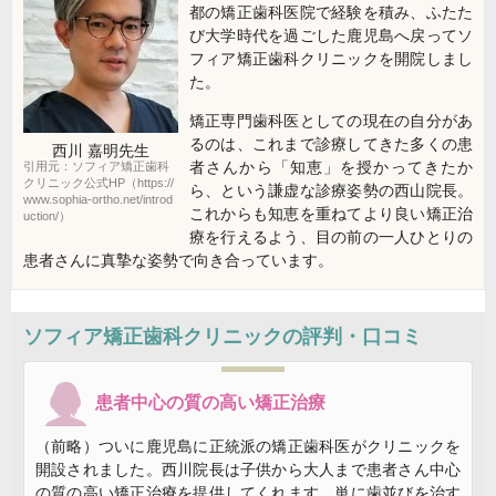
都の矯正歯科医院で経験を積み、ふたた
び大学時代を過ごした鹿児島へ戻ってソ
フィア矯正歯科クリニックを開院しまし
た。
矯正専門歯科医としての現在の自分があ
るのは、これまで診療してきた多くの患
西川 嘉明
先生
者さんから「知恵」を授かってきたか
引用元：ソフィア矯正歯科
クリニック公式HP（https://
ら、という謙虚な診療姿勢の西山院長。
www.sophia-ortho.net/introd
これからも知恵を重ねてより良い矯正治
uction/）
療を行えるよう、目の前の一人ひとりの
患者さんに真摯な姿勢で向き合っています。
ソフィア矯正歯科クリニック
の評判・口コミ
患者中心の質の高い矯正治療
（前略）ついに鹿児島に正統派の矯正歯科医がクリニックを
開設されました。西川院長は子供から大人まで患者さん中心
の質の高い矯正治療を提供してくれます。単に歯並びを治す