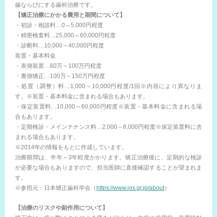
歯ならびにする歯科治療です。
【矯正治療にかかる費用と期間について】
・初診・相談料…0～5,000円程度
・精密検査料…25,000～60,000円程度
・診断料…10,000～40,000円程度
装置・基本料金
・表側装置…60万～100万円程度
・裏側矯正…100万～150万円程度
・処置（調整）料…1,000～10,000円程度/1回※内容により異なりま
す。※装置・基本料金に含まれる場合もあります。
・保定装置料…10,000～60,000円程度※装置・基本料金に含まれる場
合もあります。
・定期検診・メインテナンス料…2,000～8,000円程度※保定装置料に含
まれる場合もあります。
※2014年の情報をもとに作成しています。
治療期間は、半年～3年程度かかります。矯正治療後に、定期的な検診
が必要な場合もありますので、担当医師に直接確認することが望まれま
す。
※参照元：日本矯正歯科学会（
https://www.jos.gr.jp/about
）
【治療のリスクや副作用について】