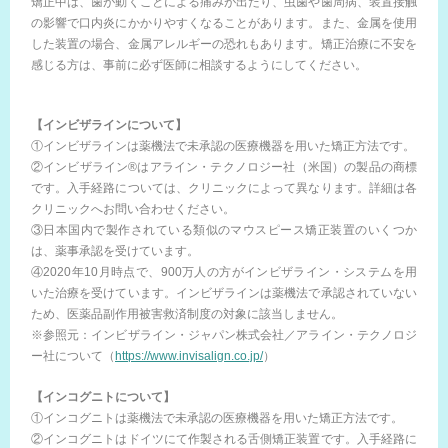
矯正中は、歯が動くことによる痛みが出たり、虫歯や歯周病、装置接触
の影響で口内炎にかかりやすくなることがあります。また、金属を使用
した装置の場合、金属アレルギーの恐れもあります。矯正治療に不安を
感じる方は、事前に必ず医師に相談するようにしてください。
【インビザラインについて】
①インビザラインは薬機法で未承認の医療機器を用いた矯正方法です。
②インビザライン®はアライン・テクノロジー社（米国）の製品の商標
です。入手経路については、クリニックによって異なります。詳細は各
クリニックへお問い合わせください。
③日本国内で製作されている類似のマウスピース矯正装置のいくつか
は、薬事承認を受けています。
④2020年10月時点で、900万人の方がインビザライン・システムを用
いた治療を受けています。インビザラインは薬機法で承認されていない
ため、医薬品副作用被害救済制度の対象に該当しません。
※参照元：インビザライン・ジャパン株式会社／アライン・テクノロジ
ー社について（
https://www.invisalign.co.jp/
）
【インコグニトについて】
①インコグニトは薬機法で未承認の医療機器を用いた矯正方法です。
②インコグニトはドイツにて作製される舌側矯正装置です。入手経路に