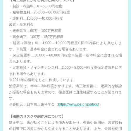
【矯正治療にかかる費用と期間について】
・初診・相談料…0～5,000円程度
・精密検査料…25,000～60,000円程度
・診断料…10,000～40,000円程度
装置・基本料金
・表側装置…60万～100万円程度
・裏側矯正…100万～150万円程度
・処置（調整）料…1,000～10,000円程度/1回※内容により異なりま
す。※装置・基本料金に含まれる場合もあります。
・保定装置料…10,000～60,000円程度※装置・基本料金に含まれる場
合もあります。
・定期検診・メインテナンス料…2,000～8,000円程度※保定装置料に含
まれる場合もあります。
※2014年の情報をもとに作成しています。
治療期間は、半年～3年程度かかります。矯正治療後に、定期的な検診
が必要な場合もありますので、担当医師に直接確認することが望まれま
す。
※参照元：日本矯正歯科学会（
https://www.jos.gr.jp/about
）
【治療のリスクや副作用について】
矯正中は、歯が動くことによる痛みが出たり、虫歯や歯周病、装置接触
の影響で口内炎にかかりやすくなることがあります。また、金属を使用