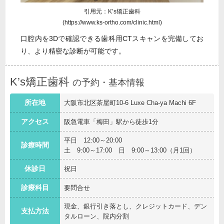
引用元：K’s矯正歯科
(https://www.ks-ortho.com/clinic.html)
口腔内を3Dで確認できる歯科用CTスキャンを完備してお
り、より精密な診断が可能です。
K’s矯正歯科
の予約・基本情報
所在地
大阪市北区茶屋町10-6 Luxe Cha-ya Machi 6F
アクセス
阪急電車「梅田」駅から徒歩1分
平日 12:00～20:00
診療時間
土 9:00～17:00 日 9:00～13:00（月1回）
休診日
祝日
診療科目
要問合せ
現金、銀行引き落とし、クレジットカード、デン
支払方法
タルローン、院内分割