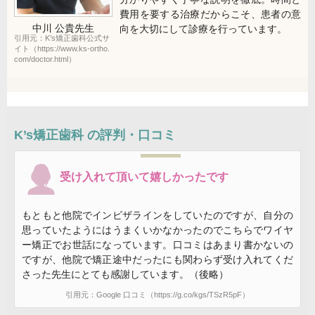
費用を要する治療だからこそ、患者の意
中川 公貴
先生
向を大切にして診療を行っています。
引用元：K’s矯正歯科公式サ
イト（https://www.ks-ortho.
com/doctor.html）
K’s矯正歯科
の評判・口コミ
受け入れて頂いて嬉しかったです
もともと他院でインビザラインをしていたのですが、自分の
思っていたようにはうまくいかなかったのでこちらでワイヤ
ー矯正でお世話になっています。口コミはあまり書かないの
ですが、他院で矯正途中だったにも関わらず受け入れてくだ
さった先生にとても感謝しています。（後略）
引用元：Google 口コミ（https://g.co/kgs/TSzR5pF）