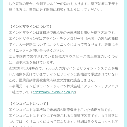
した装置の場合、金属アレルギーの恐れもあります。矯正治療に不安を
感じる方は、事前に必ず医師に相談するようにしてください。
【インビザラインについて】
①インビザラインは薬機法で未承認の医療機器を用いた矯正方法です。
②インビザライン®はアライン・テクノロジー社（米国）の製品の商標
です。入手経路については、クリニックによって異なります。詳細は各
クリニックへお問い合わせください。
③日本国内で製作されている類似のマウスピース矯正装置のいくつか
は、薬事承認を受けています。
④2020年10月時点で、900万人の方がインビザライン・システムを用
いた治療を受けています。インビザラインは薬機法で承認されていない
ため、医薬品副作用被害救済制度の対象に該当しません。
※参照元：インビザライン・ジャパン株式会社／アライン・テクノロジ
ー社について（
https://www.invisalign.co.jp/
）
【インコグニトについて】
①インコグニトは薬機法で未承認の医療機器を用いた矯正方法です。
②インコグニトはドイツにて作製される舌側矯正装置です。入手経路に
ついては、クリニックによって異なります。詳細は各クリニックへお問