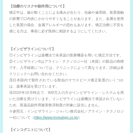
【治療のリスクや副作用について】
矯正中は、歯が動くことによる痛みが出たり、虫歯や歯周病、装置接触
の影響で口内炎にかかりやすくなることがあります。また、金属を使用
した装置の場合、金属アレルギーの恐れもあります。矯正治療に不安を
感じる方は、事前に必ず医師に相談するようにしてください。
【インビザラインについて】
①インビザラインは薬機法で未承認の医療機器を用いた矯正方法です。
②インビザライン®はアライン・テクノロジー社（米国）の製品の商標
です。入手経路については、クリニックによって異なります。詳細は各
クリニックへお問い合わせください。
③日本国内で製作されている類似のマウスピース矯正装置のいくつか
は、薬事承認を受けています。
④2020年10月時点で、900万人の方がインビザライン・システムを用
いた治療を受けています。インビザラインは薬機法で承認されていない
ため、医薬品副作用被害救済制度の対象に該当しません。
※参照元：インビザライン・ジャパン株式会社／アライン・テクノロジ
ー社について（
https://www.invisalign.co.jp/
）
【インコグニトについて】