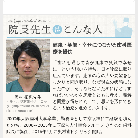
健康・笑顔・幸せにつながる歯科医
療を提供
「歯科を通して皆が健康で笑顔で幸せ
に」という想いを持ち、日々診療に取り
組んでいます。患者の心の声や要望をし
っかりと聞き取り、なぜ現在の状態にな
ったのか、そうならないためにはどうす
ればいいのかを患者とともに考え、理解
奥村 拓也
先生
と同意が得られた上で、思いを形にでき
引用元：奥村歯科クリニッ
ク（http://okumura-dental-cli
るよう治療を進めていきます。
nic.com/greeting/）
2000年大阪歯科大学卒業。勤務医として京阪神にて経験を積ん
だのち、2008～2015年に医療法人佳晴会グループ きたのだ歯科
院長に就任、2015年4月に奥村歯科クリック開院。