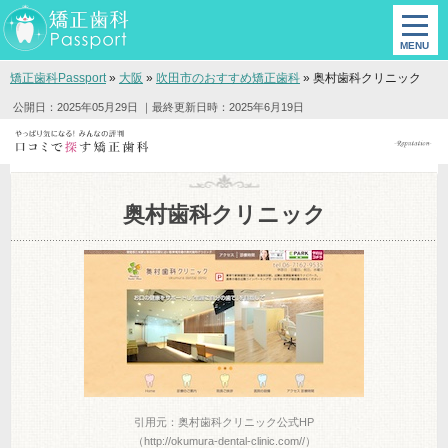
矯正歯科Passport
»
大阪
»
吹田市のおすすめ矯正歯科
»
奥村歯科クリニック
公開日：2025年05月29日
｜最終更新日時：2025年6月19日
奥村歯科クリニック
引用元：奥村歯科クリニック公式HP
（http://okumura-dental-clinic.com//）