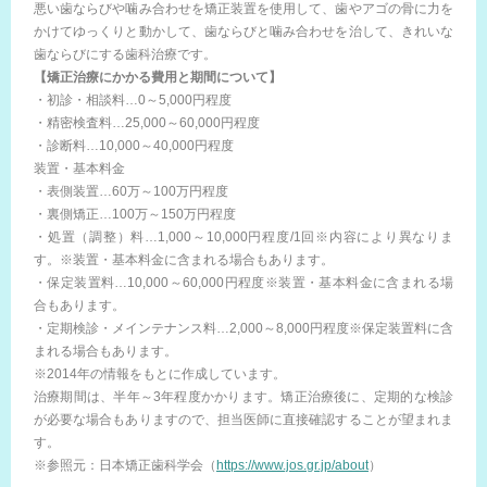
悪い歯ならびや噛み合わせを矯正装置を使用して、歯やアゴの骨に力を
かけてゆっくりと動かして、歯ならびと噛み合わせを治して、きれいな
歯ならびにする歯科治療です。
【矯正治療にかかる費用と期間について】
・初診・相談料…0～5,000円程度
・精密検査料…25,000～60,000円程度
・診断料…10,000～40,000円程度
装置・基本料金
・表側装置…60万～100万円程度
・裏側矯正…100万～150万円程度
・処置（調整）料…1,000～10,000円程度/1回※内容により異なりま
す。※装置・基本料金に含まれる場合もあります。
・保定装置料…10,000～60,000円程度※装置・基本料金に含まれる場
合もあります。
・定期検診・メインテナンス料…2,000～8,000円程度※保定装置料に含
まれる場合もあります。
※2014年の情報をもとに作成しています。
治療期間は、半年～3年程度かかります。矯正治療後に、定期的な検診
が必要な場合もありますので、担当医師に直接確認することが望まれま
す。
※参照元：日本矯正歯科学会（
https://www.jos.gr.jp/about
）