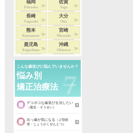
福岡
佐賀
Fukuoka
Saga
長崎
大分
Nagasaki
Oita
熊本
宮崎
Kumamoto
Miyazaki
鹿児島
沖縄
Kagoshima
Okinawa
こんな歯並びに悩んでいませんか？
7
悩み別
矯正治療法
デコボコな歯並びを治したい
（叢生・そうせい）
出っ歯が気になる
（上顎前
突・じょうがくぜんとつ）