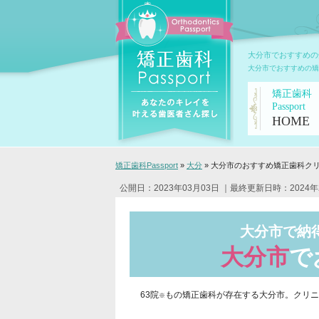
大分市でおすすめの
大分市でおすすめの矯
矯正歯科
Passport
HOME
矯正歯科Passport
»
大分
»
大分市のおすすめ矯正歯科ク
公開日：2023年03月03日
｜最終更新日時：2024年
大分市で
納
大分市
で
63院
もの矯正歯科が存在する大分市。クリニ
※