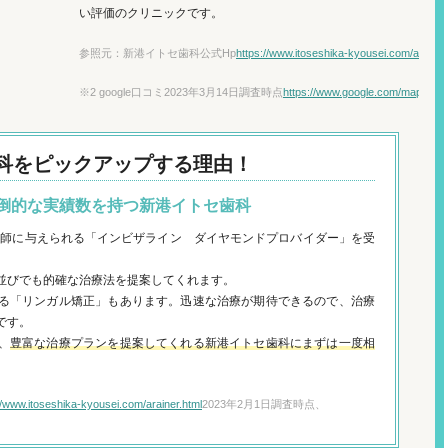
い評価のクリニックです。
参照元：新港イトセ歯科公式Hp
https://www.itoseshika-kyousei.com/arainer
※2 google口コミ2023年3月14日調査時点
https://www.google.com/maps
科を
ピックアップする理由！
倒的な実績数を持つ新港イトセ歯科
つ医師に与えられる「インビザライン ダイヤモンドプロバイダー」を受
並びでも的確な治療法を提案してくれます。
る「リンガル矯正」もあります。迅速な治療が期待できるので、治療
です。
、
豊富な治療プランを提案してくれる新港イトセ歯科にまずは一度相
//www.itoseshika-kyousei.com/arainer.html
2023年2月1日調査時点、