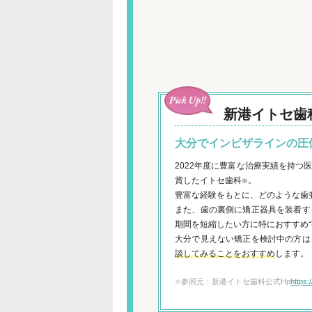
新港イトセ歯
大分でインビザラインの圧
2022年度に豊富な治療実績を持
賞したイトセ歯科
。
※
豊富な経験をもとに、どのような歯
また、歯の裏側に矯正器具を装着す
期間を短縮したい方に特におすすめ
大分で見えない矯正を検討中の方は
談してみることをおすすめ
します。
参照元：新港イトセ歯科公式Hp
https:
※