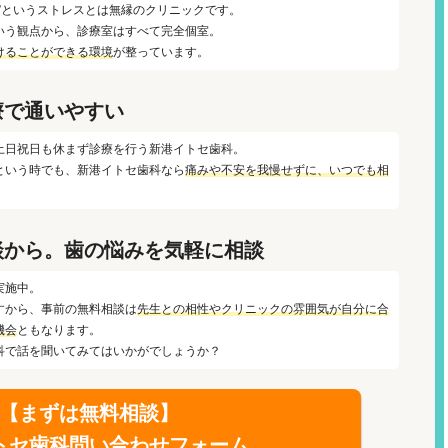
”というストレスとは無縁のクリニックです。
いう観点から、診療室はすべて完全個室。
けることができる環境
が整っています。
療で通いやすい
土日祝日も休まず診療を行う新港イトセ歯科。
という時でも、新港イトセ歯科なら
痛みや不安を我慢せずに、いつでも相
談から。
歯の悩みを気軽に相談
実施中。
すから、事前の無料相談は
先生との相性やクリニックの雰囲気が自分に合
機会
ともなります。
科で話を聞いてみてはいかがでしょうか？
【まずは無料相談】
トセ歯科問い合わせフォーム