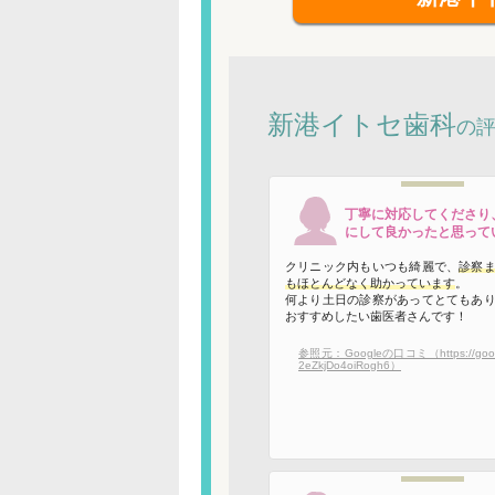
新港イトセ歯科
の
丁寧に対応してくださり
にして良かったと思って
クリニック内もいつも綺麗で、
診察
もほとんどなく助かっています
。
何より土日の診察があってとてもあ
おすすめしたい歯医者さんです！
参照元：Googleの口コミ（https://goo.g
2eZkjDo4oiRogh6）