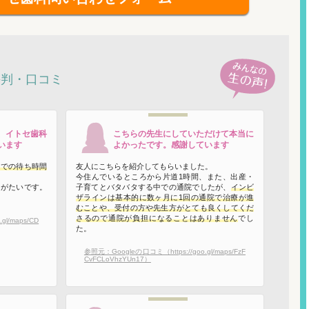
評判・口コミ
、
イトセ歯科
こちらの先生にしていただけて本当に
います
よかったです。
感謝しています
までの待ち時間
友人にこちらを紹介してもらいました。
今住んでいるところから片道1時間、また、出産・
りがたいです。
子育てとバタバタする中での通院でしたが、
インビ
ザラインは基本的に数ヶ月に1回の通院で治療が進
むことや、受付の方や先生方がとても良くしてくだ
さるので通院が負担になることはありません
でし
l/maps/CD
た。
参照元：Googleの口コミ（https://goo.gl/maps/FzF
CvFCLoVhzYUn17）