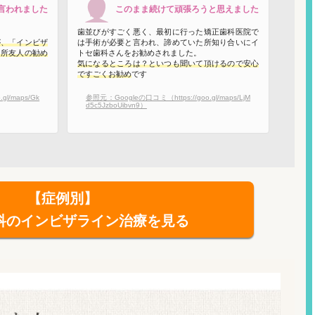
言われました
このまま続けて頑張ろうと思えました
歯並びがすごく悪く、最初に行った矯正歯科医院で
が、「インビザ
は手術が必要と言われ、諦めていた所知り合いにイ
た所友人の勧め
トセ歯科さんをお勧めされました。
気になるところは？といつも聞いて頂けるので安心
ですごくお勧め
です
l/maps/Gk
参照元：Googleの口コミ（https://goo.gl/maps/LjM
d5c5JzboUibvn9）
【症例別】
科のインビザライン治療を見る