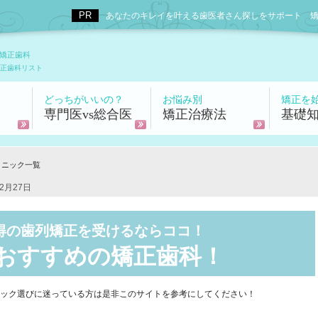
あなたのキレイを叶える歯医者さん探しをサポート 矯正歯科
矯正歯科
正歯科リスト
どっちがいいの？
お悩み別
矯正を
専門医vs総合医
矯正治療法
基礎
リニック一覧
2月27日
得の歯列矯正を受けるならココ！
おすすめの
矯正歯科！
ック選びに迷っている方は是非このサイトを参考にしてください！