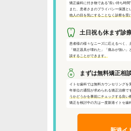
矯正歯科に付き物である”長い待ち時間
また、患者さまのプライバシー保護と
他人の目を気にすることなく診察を受
土日祝も休まず診
患者様の様々なニーズに応えるべく、
「矯正器具が壊れた」「痛みが強い」
談することができます。
まずは無料矯正相
イトセ歯科では無料カウンセリングを
年単位の通院が求められる矯正治療で
うかどうかを事前にチェックする良い
矯正を検討中の方は一度新港イトセ歯
新港イ