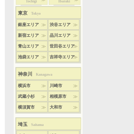
Tochigi
Ibaraki
東京
Tokyo
.html
※2022年度時点で年間症例150症例以上を担当する医師に与えられるインビザライン
銀座エリア
渋谷エリア
/place/%E6%96%B0%E6%B8%AF%E3%82%A4%E3%83%88%E3%82%BB%E6%AD%AF%E7%A7%91/@3
新宿エリア
品川エリア
青山エリア
世田谷エリア
池袋エリア
吉祥寺エリア
神奈川
Kanagawa
横浜市
川崎市
武蔵小杉
相模原市
横須賀市
大和市
埼玉
Saitama