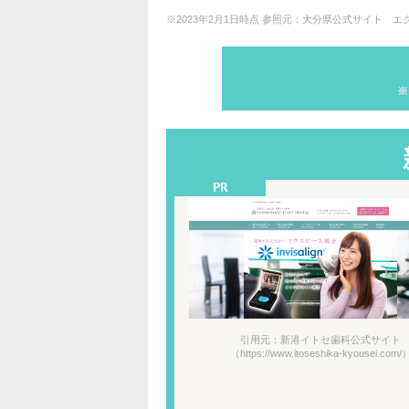
※2023年2月1日時点 参照元：大分県公式サイト 
※
引用元：新港イトセ歯科公式サイト
（https://www.itoseshika-kyousei.com/