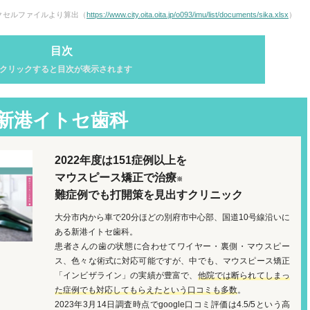
エクセルファイルより算出（
https://www.city.oita.oita.jp/o093/imu/list/documents/sika.xlsx
）
目次
クリックすると目次が表示されます
新港イトセ歯科
2022年度は151症例以上を
マウスピース矯正で治療
※
難症例でも打開策を見出すクリニック
大分市内から車で20分ほどの別府市中心部、国道10号線沿いに
ある新港イトセ歯科。
患者さんの歯の状態に合わせてワイヤー・裏側・マウスピー
ス、色々な術式に対応可能ですが、中でも、マウスピース矯正
）
「インビザライン」の実績が豊富で、
他院では断られてしまっ
た症例でも対応してもらえたという口コミも多数
。
2023年3月14日調査時点でgoogle口コミ評価は4.5/5という高