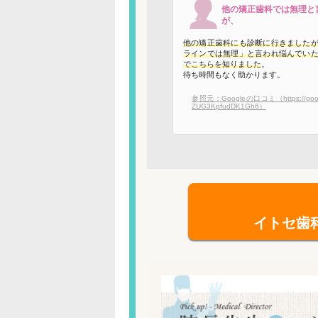
他の矯正歯科では無理と
が、
他の矯正歯科にも診断に行きました
ラインでは無理」と言われ悩んでい
でこちらを知りました
。
待ち時間もなく助かります。
参照元：Googleの口コミ（https://goo.g
ZUG3KpfudDK1Gh6）
イトセ歯