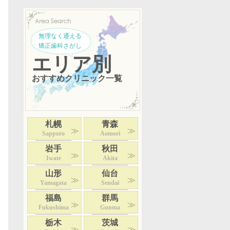
無理なく通える
矯正歯科さがし
エリア別
おすすめクリニック一覧
札幌
青森
Sapporo
Aomori
岩手
秋田
Iwate
Akita
山形
仙台
Yamagata
Sendai
福島
群馬
Fukushima
Gunma
栃木
茨城