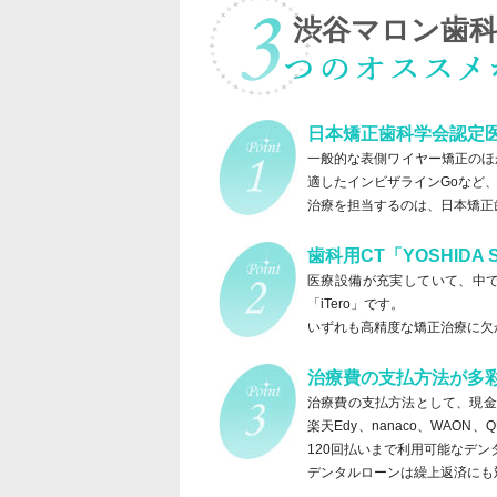
渋谷マロン歯科T
日本矯正歯科学会認定
一般的な表側ワイヤー矯正のほ
適したインビザラインGoなど
治療を担当するのは、日本矯正
歯科用CT「YOSHIDA
医療設備が充実していて、中でも
「iTero」です。
いずれも高精度な矯正治療に欠
治療費の支払方法が多
治療費の支払方法として、現金や
楽天Edy、nanaco、WAO
120回払いまで利用可能なデ
デンタルローンは繰上返済にも