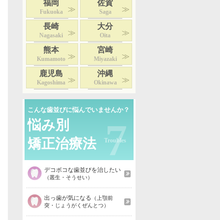
福岡
佐賀
Fukuoka
Saga
長崎
大分
Nagasaki
Oita
熊本
宮崎
Kumamoto
Miyazaki
鹿児島
沖縄
Kagoshima
Okinawa
こんな歯並びに悩んでいませんか？
7
悩み別
矯正治療法
デコボコな歯並びを治したい
（叢生・そうせい）
出っ歯が気になる
（上顎前
突・じょうがくぜんとつ）