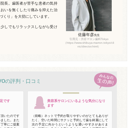
藤院長。歯医者が苦手な患者の気持
においを無くしたり痛みを抑えた治
づくり」を大切にしています。
、少しでもリラックスしながら受け
佐藤年彦
先生
引用元：渋谷マロン歯科Tokyo
（https://www.shibuya-marron.tokyo/cli
nic/director.html）
o
の評判・口コミ
足です
美容系サロンにいるような気分になり
ます
て頂いたのです
（前略）ネットで予約が取りやすいのがとてもありが
いました。また
たく、空いた時間にサクッと予約して歯を綺麗にして
も丁寧にご提案
次の予定に向かうというような通いやすさがありま