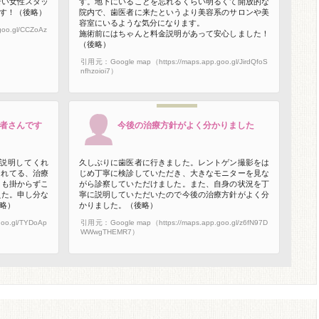
若い女性スタッ
す。地下にいることを忘れるくらい明るくて開放的な
す！（後略）
院内で、歯医者に来たというより美容系のサロンや美
容室にいるような気分になります。
oo.gl/CCZoAz
施術前にはちゃんと料金説明があって安心しました！
（後略）
引用元：Google map（https://maps.app.goo.gl/JirdQfoS
nfhzoioi7）
者さんです
今後の治療方針がよく分かりました
説明してくれ
久しぶりに歯医者に行きました。レントゲン撮影をは
されてる、治療
じめ丁寧に検診していただき、大きなモニターを見な
りも掛からずこ
がら診察していただけました。また、自身の状況を丁
えた。申し分な
寧に説明していただいたので今後の治療方針がよく分
略）
かりました。（後略）
oo.gl/TYDoAp
引用元：Google map（https://maps.app.goo.gl/z6fN97D
WWwgTHEMR7）