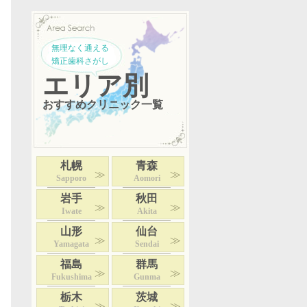
無理なく通える
矯正歯科さがし
エリア別
おすすめクリニック一覧
札幌
青森
Sapporo
Aomori
岩手
秋田
Iwate
Akita
山形
仙台
Yamagata
Sendai
福島
群馬
Fukushima
Gunma
栃木
茨城