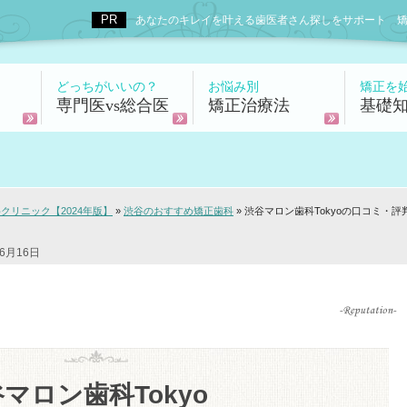
あなたのキレイを叶える歯医者さん探しをサポート 矯正歯科
どっちがいいの？
お悩み別
矯正を
専門医vs総合医
矯正治療法
基礎
リニック【2024年版】
»
渋谷のおすすめ矯正歯科
»
渋谷マロン歯科Tokyoの口コミ・評
6月16日
マロン歯科Tokyo