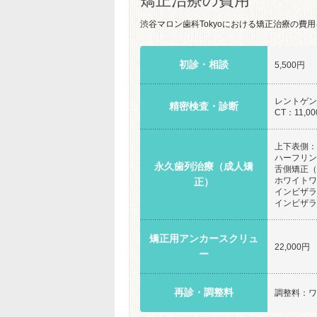
矯正治療の費用
渋谷マロン歯科Tokyoにおける矯正治療の費
初診・相談
5,500円
レントゲン：
精密検査・診断
CT：11,0
上下表側：8
ハーフリンガ
永久歯列治療（成人矯
舌側矯正（全
ホワイトワイ
正）
インビザライ
インビザライ
矯正用アンカースクリュ
22,000円
ー
再診・調整料
調整料：ワイ