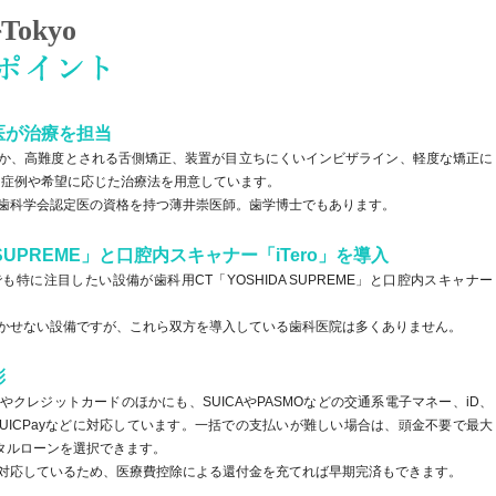
okyo
医が治療を担当
か、高難度とされる舌側矯正、装置が目立ちにくいインビザライン、軽度な矯正に
、症例や希望に応じた治療法を用意しています。
歯科学会認定医の資格を持つ薄井崇医師。歯学博士でもあります。
 SUPREME」と口腔内スキャナー「iTero」を導入
特に注目したい設備が歯科用CT「YOSHIDA SUPREME」と口腔内スキャナー
かせない設備ですが、これら双方を導入している歯科医院は多くありません。
彩
クレジットカードのほかにも、SUICAやPASMOなどの交通系電子マネー、iD、
N、QUICPayなどに対応しています。一括での支払いが難しい場合は、頭金不要で最大
ンタルローンを選択できます。
対応しているため、医療費控除による還付金を充てれば早期完済もできます。