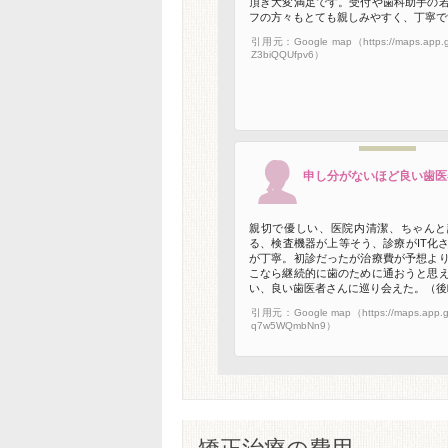
頂き大変満足です。受付や歯科助手の
フの方々もとても親しみやすく、丁寧で
引用元：Google map（https://maps.app.g
Z3biQQUfpv6）
申し分がないほど良い歯医
親切で優しい、医院内清潔、ちゃんと
る、検査機器が上等そう、診療がIT化
が丁寧。初診だったが治療費が予想よ
こなら継続的に歯のために通おうと思
い、良い歯医者さんに巡り会えた。（後
引用元：Google map（https://maps.app.g
q7w5WQmbNn9）