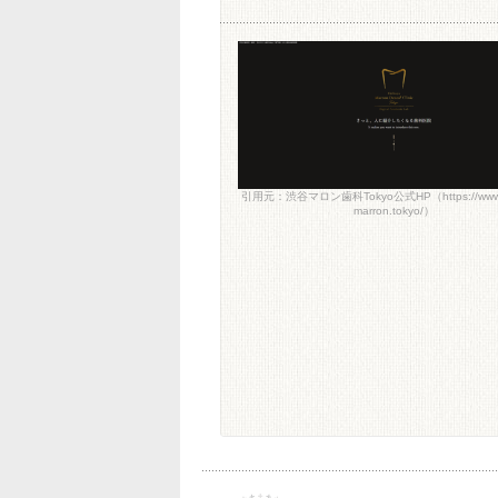
引用元：渋谷マロン歯科Tokyo公式HP（https://www.s
marron.tokyo/）