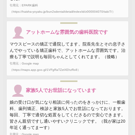
引用元：EPARK歯科
（https://haisha-yoyaku.jp/bun2sdental/detail/index/id/z000004070/tab/7/）
アットホームな雰囲気の歯科医院です
マウスピースの矯正で通院してます。院長先生とその息子さ
んでやっている矯正歯科で、アットホームな雰囲気です。治
療も丁寧で説明も毎回ちゃんとしてくれてます。（後略）
引用元：Google map
（https://maps.app.goo.gl/1VFgRaTZztXEhzRo8）
家族5人でお世話になっています
娘の受け口が気になり相談に伺ったのをきっかけに、一般歯
科、歯列矯正、検診と家族5人でお世話になっております。
毎回、丁寧で適切な処置をしてくださるので安心できます。
皆さん親切ですし通いやすいクリニックです。（我が家は20
年近く通ってまーす）
引用元：Google map