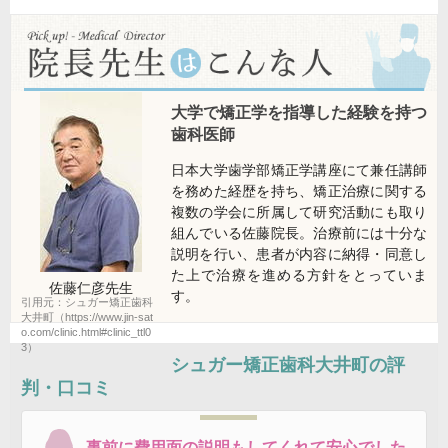
大学で矯正学を指導した経験を持つ
歯科医師
日本大学歯学部矯正学講座にて兼任講師
を務めた経歴を持ち、矯正治療に関する
複数の学会に所属して研究活動にも取り
組んでいる佐藤院長。治療前には十分な
説明を行い、患者が内容に納得・同意し
た上で治療を進める方針をとっていま
佐藤仁彦
先生
す。
引用元：シュガー矯正歯科
大井町（https://www.jin-sat
o.com/clinic.html#clinic_ttl0
3）
シュガー矯正歯科大井町
の評
判・口コミ
事前に費用面の説明もしてくれて安心でした