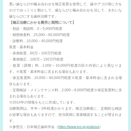
悪い歯ならびや噛み合わせを矯正装置を使用して、歯やアゴの骨に力を
かけてゆっくりと動かして、歯ならびと噛み合わせを治して、きれいな
歯ならびにする歯科治療です。
【矯正治療にかかる費用と期間について】
・初診・相談料…0～5,000円程度
・精密検査料…25,000～60,000円程度
・診断料…10,000～40,000円程度
装置・基本料金
・表側装置…60万～100万円程度
・裏側矯正…100万～150万円程度
・処置（調整）料…1,000～10,000円程度/1回※内容により異なりま
す。※装置・基本料金に含まれる場合もあります。
・保定装置料…10,000～60,000円程度※装置・基本料金に含まれる場
合もあります。
・定期検診・メインテナンス料…2,000～8,000円程度※保定装置料に含
まれる場合もあります。
※2014年の情報をもとに作成しています。
治療期間は、半年～3年程度かかります。矯正治療後に、定期的な検診
が必要な場合もありますので、担当医師に直接確認することが望まれま
す。
※参照元：日本矯正歯科学会（
https://www.jos.gr.jp/about
）