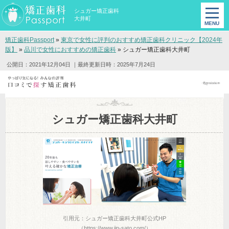
シュガー矯正歯科
大井町
矯正歯科Passport
»
東京で女性に評判のおすすめ矯正歯科クリニック【2024年
版】
»
品川で女性におすすめの矯正歯科
»
シュガー矯正歯科大井町
公開日：2021年12月04日
｜最終更新日時：2025年7月24日
シュガー矯正歯科大井町
引用元：シュガー矯正歯科大井町公式HP
（https://www.jin-sato.com/）