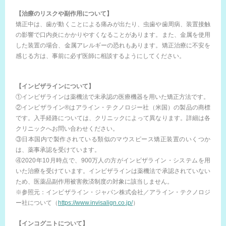
【治療のリスクや副作用について】
矯正中は、歯が動くことによる痛みが出たり、虫歯や歯周病、装置接触
の影響で口内炎にかかりやすくなることがあります。また、金属を使用
した装置の場合、金属アレルギーの恐れもあります。矯正治療に不安を
感じる方は、事前に必ず医師に相談するようにしてください。
【インビザラインについて】
①インビザラインは薬機法で未承認の医療機器を用いた矯正方法です。
②インビザライン®はアライン・テクノロジー社（米国）の製品の商標
です。入手経路については、クリニックによって異なります。詳細は各
クリニックへお問い合わせください。
③日本国内で製作されている類似のマウスピース矯正装置のいくつか
は、薬事承認を受けています。
④2020年10月時点で、900万人の方がインビザライン・システムを用
いた治療を受けています。インビザラインは薬機法で承認されていない
ため、医薬品副作用被害救済制度の対象に該当しません。
※参照元：インビザライン・ジャパン株式会社／アライン・テクノロジ
ー社について（
https://www.invisalign.co.jp/
）
【インコグニトについて】