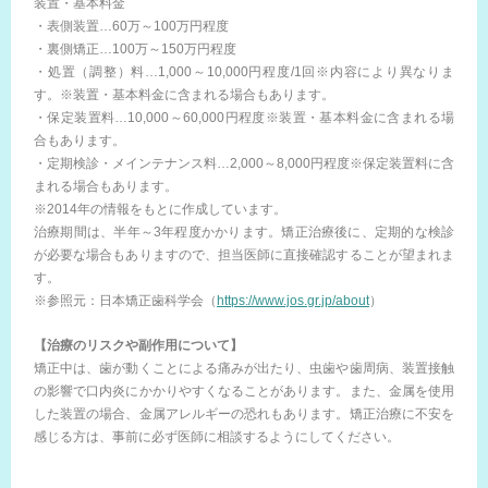
装置・基本料金
・表側装置…60万～100万円程度
・裏側矯正…100万～150万円程度
・処置（調整）料…1,000～10,000円程度/1回※内容により異なりま
す。※装置・基本料金に含まれる場合もあります。
・保定装置料…10,000～60,000円程度※装置・基本料金に含まれる場
合もあります。
・定期検診・メインテナンス料…2,000～8,000円程度※保定装置料に含
まれる場合もあります。
※2014年の情報をもとに作成しています。
治療期間は、半年～3年程度かかります。矯正治療後に、定期的な検診
が必要な場合もありますので、担当医師に直接確認することが望まれま
す。
※参照元：日本矯正歯科学会（
https://www.jos.gr.jp/about
）
【治療のリスクや副作用について】
矯正中は、歯が動くことによる痛みが出たり、虫歯や歯周病、装置接触
の影響で口内炎にかかりやすくなることがあります。また、金属を使用
した装置の場合、金属アレルギーの恐れもあります。矯正治療に不安を
感じる方は、事前に必ず医師に相談するようにしてください。