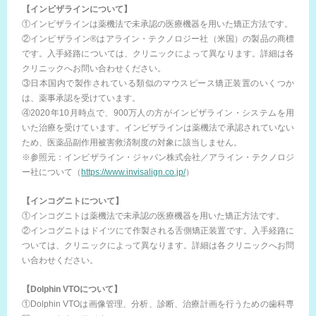
【インビザラインについて】
①インビザラインは薬機法で未承認の医療機器を用いた矯正方法です。
②インビザライン®はアライン・テクノロジー社（米国）の製品の商標
です。入手経路については、クリニックによって異なります。詳細は各
クリニックへお問い合わせください。
③日本国内で製作されている類似のマウスピース矯正装置のいくつか
は、薬事承認を受けています。
④2020年10月時点で、900万人の方がインビザライン・システムを用
いた治療を受けています。インビザラインは薬機法で承認されていない
ため、医薬品副作用被害救済制度の対象に該当しません。
※参照元：インビザライン・ジャパン株式会社／アライン・テクノロジ
ー社について（
https://www.invisalign.co.jp/
）
【インコグニトについて】
①インコグニトは薬機法で未承認の医療機器を用いた矯正方法です。
②インコグニトはドイツにて作製される舌側矯正装置です。入手経路に
ついては、クリニックによって異なります。詳細は各クリニックへお問
い合わせください。
【Dolphin VTOについて】
①Dolphin VTOは画像管理、分析、診断、治療計画を行うための歯科専