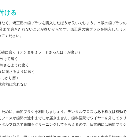
付ける
はなく、矯正用の歯ブラシを購入したほうが良いでしょう。市販の歯ブラシの
分まで磨ききれないことが多いからです。矯正用の歯ブラシを購入したうえ
みてください。
正確に磨く（デンタルミラーもあったほうが良い）
分けて磨く
に刺さるように磨く
度に刺さるように磨く
しっかり磨く
就寝前は忘れない
くために、歯間ブラシを利用しましょう。デンタルフロスもある程度は有効で
てフロスが歯間の途中までしか届きません。歯科医院でワイヤーを外してクリ
ンタルフロスで歯間もクリーニングしてもらえるので、日常的には歯間ブラシ