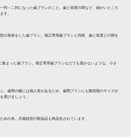
一列～二列になった歯ブラシのこと。歯と装置の間など、細かいところ
ます。
型の形状をした歯ブラシ。矯正専用歯ブラシと同様、歯と装置との間を
に集まった歯ブラシ。矯正専用歯ブラシなどでも届かないような、小さ
シ。歯間の幅には個人差があるため、歯間ブラシにも数段階のサイズが
を選びましょう。
ための糸。爪楊枝型の類似品も商品化されています。