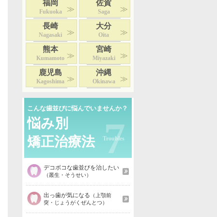
福岡
佐賀
Fukuoka
Saga
長崎
大分
Nagasaki
Oita
熊本
宮崎
Kumamoto
Miyazaki
鹿児島
沖縄
Kagoshima
Okinawa
こんな歯並びに悩んでいませんか？
7
悩み別
矯正治療法
デコボコな歯並びを治したい
（叢生・そうせい）
出っ歯が気になる
（上顎前
突・じょうがくぜんとつ）