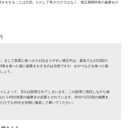
磨きをすることは大切。ただし丁寧さだけではなく、矯正期間特有の歯磨きの
う
本。まして装置に食べカスが詰まりやすい矯正中は、最低でも1日3回の
3食を食べた後に歯磨きをするのは当然ですが、おやつなどを食べた後
しょう。
トによって、言わば妨害されてしまいます。この妨害に抵抗しながら食
たり40分程度の歯磨きが必要とされています。40分×1日3回の歯磨き
だけでも40分を目標に徹底して磨いてください。