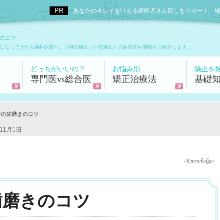
あなたのキレイを叶える歯医者さん探しをサポート 矯正歯科
のコツ
になってきたら歯科医院へ。子供の矯正（小児矯正）のお役立ち情報をご紹介します。
どっちがいいの？
お悩み別
矯正を
専門医vs総合医
矯正治療法
基礎
中の歯磨きのコツ
11月1日
歯磨きのコツ