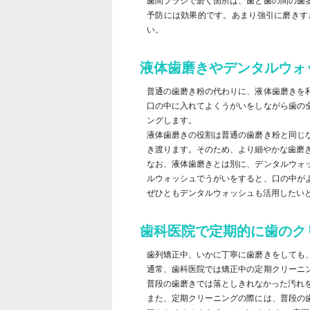
歯間ブラシで磨く箇所は、歯と歯の間の歯
予防には効果的です。あまり強引に磨きす
い。
液体歯磨きやデンタルウォ
普通の歯磨き粉の代わりに、液体歯磨きを
口の中に入れてよくうがいをしながら歯の
ングします。
液体歯磨きの役割は普通の歯磨き粉と同じ
き渡ります。そのため、より細やかな歯磨
なお、液体歯磨きとは別に、デンタルウォ
ルウォッシュでうがいをすると、口の中が
ぜひともデンタルウォッシュも活用したい
歯科医院で定期的に歯のク
歯列矯正中、いかに丁寧に歯磨きをしても
通常、歯科医院では矯正中の定期クリーニ
普段の歯磨きでは落としきれなかった汚れ
また、定期クリーニングの際には、普段の