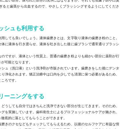
茎に近い部分。限られた部分の洗浄にはなりますが、それでも虫歯予防や口臭
ぎると歯茎から出血するので、やさしくブラッシングするようにしてくださ
ッシュも利用する
利用しても良いでしょう。液体歯磨きとは、文字取り液体の歯磨き粉のこと。
全体に液体を行き渡らせ、液体を吐き出した後に歯ブラシで通常通りブラッシ
なのですが、液体という性質上、普通の歯磨き粉よりも細かい部分に薬剤が行
きが可能となります。
ッシュ（洗口液）という洗浄剤が市販されています。歯磨きをした後にデンタ
より浄化されます。矯正治療中は口内を少しでも清潔に保つ必要があるため、
ところです。
リーニングをする
、どうしても自分ではきちんと洗浄できない部分が生じてきます。そのため、
ングを実施しています。歯科衛生士によるプロフェッショナルケアが施され、
を徹底的に落としてもらうことができます。
歯磨きのクセなどもチェックしてもらえるため、以後のセルフケアに有益な情