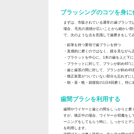
ブラッシングのコツを身に
まずは、市販されている通常の歯ブラシで
場合、毛先の面積が広いことから細かい部
で、次のような点を意識して歯磨きをして
・鉛筆を持つ要領で歯ブラシを持つ
・直感的に磨くのではなく、鏡を見ながら
・ブラケットを中心に、1本の歯を上と下に
・ブラケットに対して、ブラシが斜め45°
・歯と歯茎の間に対して、ブラシが斜め45
・矯正装置がついていない部分も忘れずに
・朝・昼・晩・就寝前の1日4回磨く。特に
歯間ブラシを利用する
歯間やワイヤーと歯との間をしっかりと磨
すが、矯正中の場合、ワイヤーが邪魔をし
ーニングをしてもらう時に、しっかりとデ
を利用します。