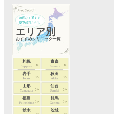
無理なく通える
矯正歯科さがし
エリア別
おすすめクリニック一覧
札幌
青森
Sapporo
Aomori
岩手
秋田
Iwate
Akita
山形
仙台
Yamagata
Sendai
福島
群馬
Fukushima
Gunma
栃木
茨城