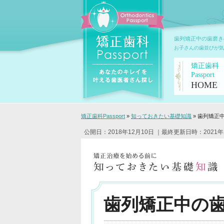
歯列矯正中の歯磨き
お子さんの歯並びが気
矯正歯科
Passport
HOME
矯正歯科Passport
»
知っておきたい基礎知識
»
歯列矯正
公開日：2018年12月10日
｜最終更新日時：2021年
歯列矯正中の