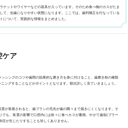
ラケットやワイヤーなどの器具が入っています。そのため食べ物のカスがたま
して、虫歯になりやすい状態になります。ここでは、歯列矯正を行なっている
トについて、実践的な情報をまとめました。
腔ケア
ラッシングのコツや歯間の効果的な磨き方を身に付けること、歯磨き粉の種類
ーニングすることなどがポイントとなります。順次詳しく見ていきましょう。
装置が装着されると、歯ブラシの毛先が歯の隅々まで届きにくくなります。そ
りでも、装置の影響で口腔内には徐々に食べカスが蓄積。やがて歯垢(プラー
に炎症が生じたりすることも珍しくありません。