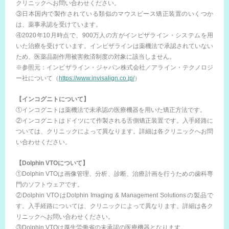
クリニックへお問い合わせください。
③日本国内で製作されている類似のマウスピース矯正装置のいくつか
は、薬事承認を受けています。
④2020年10月時点で、900万人の方がインビザライン・システムを用
いた治療を受けています。インビザラインは薬機法で承認されていない
ため、医薬品副作用被害救済制度の対象に該当しません。
※参照元：インビザライン・ジャパン株式会社／アライン・テクノロジ
ー社について（
https://www.invisalign.co.jp/
）
【インコグニトについて】
①インコグニトは薬機法で未承認の医療機器を用いた矯正方法です。
②インコグニトはドイツにて作製される舌側矯正装置です。入手経路に
ついては、クリニックによって異なります。詳細は各クリニックへお問
い合わせください。
【Dolphin VTOについて】
①Dolphin VTOは画像管理、分析、診断、治療計画を行うための歯科専
門のソフトウェアです。
②Dolphin VTOはDolphin Imaging & Management Solutionsの製品で
す。入手経路については、クリニックによって異なります。詳細は各ク
リニックへお問い合わせください。
③Dolphin VTOは厚生労働省の未承認の医療機器となります。