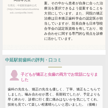
案。その中から患者が自身に合った治
引用元：中延駅前歯科公式
療法を選択できるよう提案することを
（https://www.nakanobuekima
大切にしています。また、同院の矯正
edc.com/profile.html）
治療は日本矯正歯科学会の認定医が担
当していますが、院長自身も日本顎咬
合学会の認定医資格を有しており、咬
み合わせに関する専門的な視点を診療
に活かしています。
中延駅前歯科の評判・口コミ
子どもが矯正と虫歯の両方でお世話になりま
した
歯科の先生も、矯正の先生も優しく、丁寧。矯正もこちらで
しました。噛み合わせが悪く、長期戦でしたが、予定よりも
早く終わり、診察に行く度に痛みはないかを気にしてくれ、
技術も見ていて楽しい程素晴らしいと思いました。（後略）