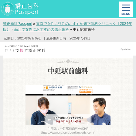
矯正歯科Passport
»
東京で女性に評判のおすすめ矯正歯科クリニック【2024年
版】
»
品川で女性におすすめの矯正歯科
»
中延駅前歯科
公開日：2025年07月09日
｜最終更新日時：2025年7月9日
中延駅前歯科
引用元：中延駅前歯科公式HP
（https://www.nakanobuekimaedc.com/）