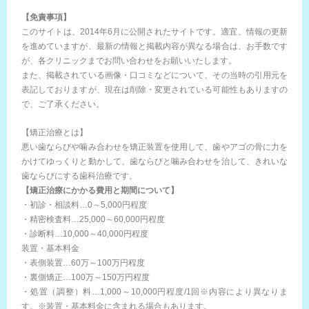
【免責事項】
このサイトは、2014年6月に公開されたサイトです。適宜、情報の更新
を進めていますが、最新の情報と掲載内容が異なる場合は、お手数です
が、各クリニックまでお問い合わせをお願いいたします。
また、掲載されている画像・口コミなどについて、その当時の引用元を
表記しておりますが、現在は削除・変更されている可能性もありますの
で、ご了承ください。
【矯正治療とは】
悪い歯ならびや噛み合わせを矯正装置を使用して、歯やアゴの骨に力を
かけてゆっくりと動かして、歯ならびと噛み合わせを治して、きれいな
歯ならびにする歯科治療です。
【矯正治療にかかる費用と期間について】
・初診・相談料…0～5,000円程度
・精密検査料…25,000～60,000円程度
・診断料…10,000～40,000円程度
装置・基本料金
・表側装置…60万～100万円程度
・裏側矯正…100万～150万円程度
・処置（調整）料…1,000～10,000円程度/1回※内容により異なりま
す。※装置・基本料金に含まれる場合もあります。