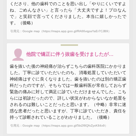
くださり、他の歯科でのことを思い出し「やりにくいですよ
ね、ごめんなさい」と言ったら「大丈夫ですよ！プロなん
で」と笑顔で言ってくださりました。本当に嬉しかったで
す。（後略）
引用元：Google map（https://maps.app.goo.gl/RA66vqpaYaEr7CJB9）
他院で矯正に伴う抜歯を受けましたが…
歯を抜いた後の神経痛が治らずこちらの歯科医院にかかりま
した。丁寧に診ていただいたのち、消毒処置していただいて
神経痛はすぐに良くなりました。歯を抜いたのは別の矯正歯
科だったのですが、そちらでは一般歯科医が常在しておらず
緊急の痛みに対して満足に診ていただけませんでした。こち
らには初診だったので、詳しい状況がわからないなか処置を
されるのは難しいことだったと思います。（中略）非常に迷
惑な患者だったと思いますが、丁寧に診ていただき、責任を
持って診断されていることがわかりました。（後略）
引用元：Google map（https://maps.app.goo.gl/5bi2f8QfvZyxK84x9）