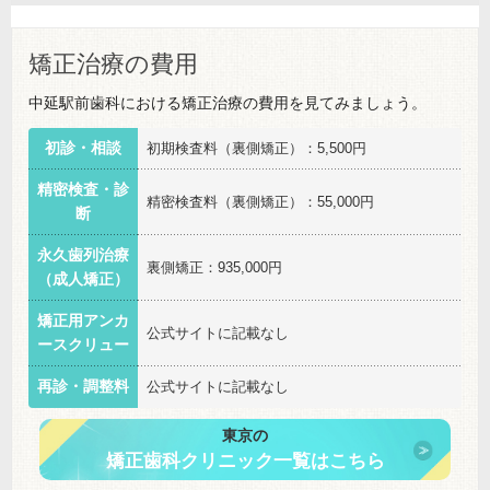
矯正治療の費用
中延駅前歯科における矯正治療の費用を見てみましょう。
初診・相談
初期検査料（裏側矯正）：5,500円
精密検査・診
精密検査料（裏側矯正）：55,000円
断
永久歯列治療
裏側矯正：935,000円
（成人矯正）
矯正用アンカ
公式サイトに記載なし
ースクリュー
再診・調整料
公式サイトに記載なし
東京の
矯正歯科クリニック一覧はこちら