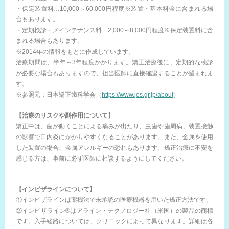
・保定装置料…10,000～60,000円程度※装置・基本料金に含まれる場
合もあります。
・定期検診・メインテナンス料…2,000～8,000円程度※保定装置料に含
まれる場合もあります。
※2014年の情報をもとに作成しています。
治療期間は、半年～3年程度かかります。矯正治療後に、定期的な検診
が必要な場合もありますので、担当医師に直接確認することが望まれま
す。
※参照元：日本矯正歯科学会（
https://www.jos.gr.jp/about
）
【治療のリスクや副作用について】
矯正中は、歯が動くことによる痛みが出たり、虫歯や歯周病、装置接触
の影響で口内炎にかかりやすくなることがあります。また、金属を使用
した装置の場合、金属アレルギーの恐れもあります。矯正治療に不安を
感じる方は、事前に必ず医師に相談するようにしてください。
【インビザラインについて】
①インビザラインは薬機法で未承認の医療機器を用いた矯正方法です。
②インビザライン®はアライン・テクノロジー社（米国）の製品の商標
です。入手経路については、クリニックによって異なります。詳細は各