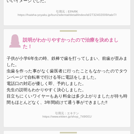
いいイメージでした。
引用元：EPARK
https://haisha-yoyaku.jp/bun2sdental/detail/index/id/2732402009/tab/7/
説明がわかりやすかったので治療を決めまし
た！
子供が小学6年生の時、鉄棒で歯を打ってしまい、前歯が歪みま
した。
虫歯を作った事がなく歯医者に行ったこともなかったのでタウ
ンページで自転車で行ける等に電話をしました。
電話口の対応が優しく即、予約しました。
先生の説明もわかりやすく決心しました。
目立ちにくいワイヤーもあり料金は多少上がりましたが待ち時
間もほとんどなく、3年間続けて通う事ができました‼
引用元：エキテン
https://www.ekiten.jp/shop_749001/