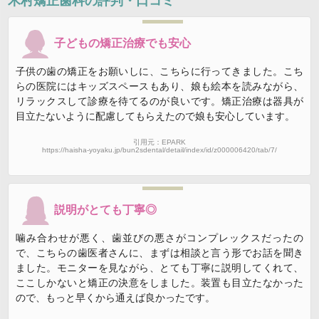
木村矯正歯科
の評判・口コミ
子どもの矯正治療でも安心
子供の歯の矯正をお願いしに、こちらに行ってきました。こち
らの医院にはキッズスペースもあり、娘も絵本を読みながら、
リラックスして診療を待てるのが良いです。矯正治療は器具が
目立たないように配慮してもらえたので娘も安心しています。
引用元：EPARK
https://haisha-yoyaku.jp/bun2sdental/detail/index/id/z000006420/tab/7/
説明がとても丁寧◎
噛み合わせが悪く、歯並びの悪さがコンプレックスだったの
で、こちらの歯医者さんに、まずは相談と言う形でお話を聞き
ました。モニターを見ながら、とても丁寧に説明してくれて、
ここしかないと矯正の決意をしました。装置も目立たなかった
ので、もっと早くから通えば良かったです。