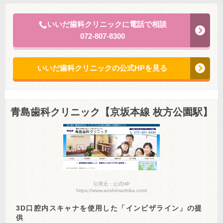
いいだ歯科クリニックに電話で相談
072-807-8300
いいだ歯科クリニックの公式HPを見る
青島歯科クリニック【京坂本線 枚方公園駅】
引用元：公式HP
https://www.aoshimashika.com/
3D口腔内スキャナを使用した「インビザライン」の提
供