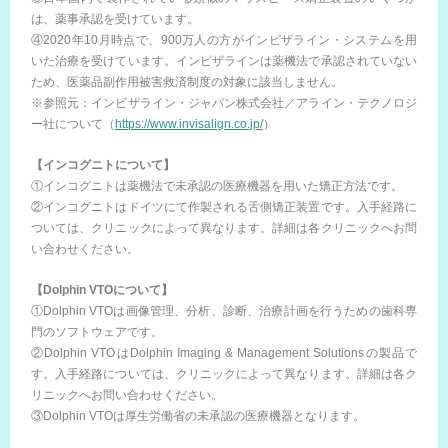
は、薬事承認を受けています。
④2020年10月時点で、900万人の方がインビザライン・システムを用
いた治療を受けています。インビザラインは薬機法で承認されていない
ため、医薬品副作用被害救済制度の対象に該当しません。
※参照元：インビザライン・ジャパン株式会社／アライン・テクノロジ
ー社について（
https://www.invisalign.co.jp/
）
【インコグニトについて】
①インコグニトは薬機法で未承認の医療機器を用いた矯正方法です。
②インコグニトはドイツにて作製される舌側矯正装置です。入手経路に
ついては、クリニックによって異なります。詳細は各クリニックへお問
い合わせください。
【Dolphin VTOについて】
①Dolphin VTOは画像管理、分析、診断、治療計画を行うための歯科専
門のソフトウェアです。
②Dolphin VTOはDolphin Imaging & Management Solutionsの製品で
す。入手経路については、クリニックによって異なります。詳細は各ク
リニックへお問い合わせください。
③Dolphin VTOは厚生労働省の未承認の医療機器となります。