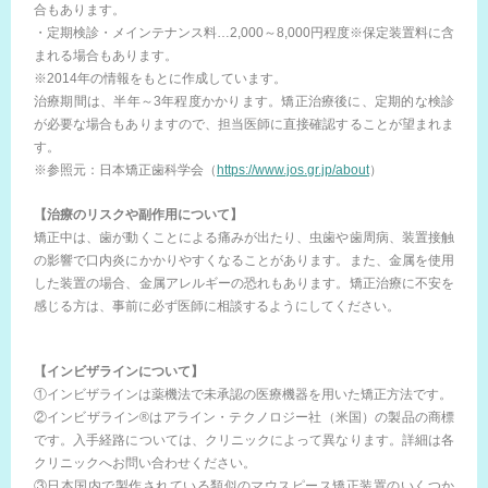
合もあります。
・定期検診・メインテナンス料…2,000～8,000円程度※保定装置料に含
まれる場合もあります。
※2014年の情報をもとに作成しています。
治療期間は、半年～3年程度かかります。矯正治療後に、定期的な検診
が必要な場合もありますので、担当医師に直接確認することが望まれま
す。
※参照元：日本矯正歯科学会（
https://www.jos.gr.jp/about
）
【治療のリスクや副作用について】
矯正中は、歯が動くことによる痛みが出たり、虫歯や歯周病、装置接触
の影響で口内炎にかかりやすくなることがあります。また、金属を使用
した装置の場合、金属アレルギーの恐れもあります。矯正治療に不安を
感じる方は、事前に必ず医師に相談するようにしてください。
【インビザラインについて】
①インビザラインは薬機法で未承認の医療機器を用いた矯正方法です。
②インビザライン®はアライン・テクノロジー社（米国）の製品の商標
です。入手経路については、クリニックによって異なります。詳細は各
クリニックへお問い合わせください。
③日本国内で製作されている類似のマウスピース矯正装置のいくつか