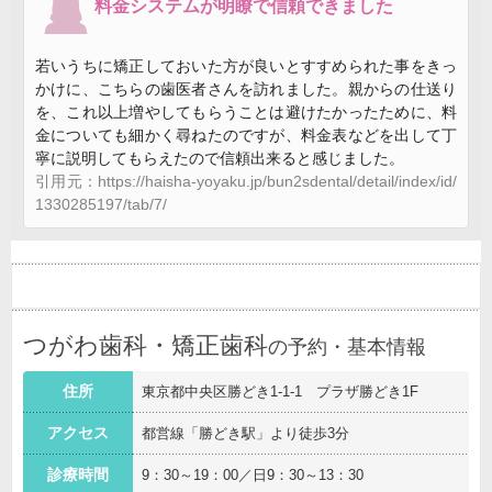
料金システムが明瞭で信頼できました
若いうちに矯正しておいた方が良いとすすめられた事をきっ
かけに、こちらの歯医者さんを訪れました。親からの仕送り
を、これ以上増やしてもらうことは避けたかったために、料
金についても細かく尋ねたのですが、料金表などを出して丁
寧に説明してもらえたので信頼出来ると感じました。
引用元：https://haisha-yoyaku.jp/bun2sdental/detail/index/id/
1330285197/tab/7/
つがわ歯科・矯正歯科
の予約・基本情報
住所
東京都中央区勝どき1-1-1 プラザ勝どき1F
アクセス
都営線「勝どき駅」より徒歩3分
診療時間
9：30～19：00／日9：30～13：30