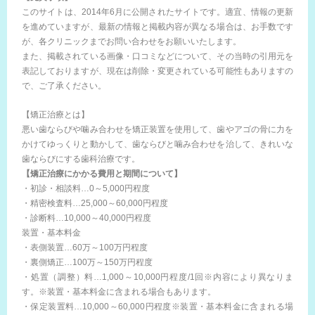
このサイトは、2014年6月に公開されたサイトです。適宜、情報の更新
を進めていますが、最新の情報と掲載内容が異なる場合は、お手数です
が、各クリニックまでお問い合わせをお願いいたします。
また、掲載されている画像・口コミなどについて、その当時の引用元を
表記しておりますが、現在は削除・変更されている可能性もありますの
で、ご了承ください。
【矯正治療とは】
悪い歯ならびや噛み合わせを矯正装置を使用して、歯やアゴの骨に力を
かけてゆっくりと動かして、歯ならびと噛み合わせを治して、きれいな
歯ならびにする歯科治療です。
【矯正治療にかかる費用と期間について】
・初診・相談料…0～5,000円程度
・精密検査料…25,000～60,000円程度
・診断料…10,000～40,000円程度
装置・基本料金
・表側装置…60万～100万円程度
・裏側矯正…100万～150万円程度
・処置（調整）料…1,000～10,000円程度/1回※内容により異なりま
す。※装置・基本料金に含まれる場合もあります。
・保定装置料…10,000～60,000円程度※装置・基本料金に含まれる場