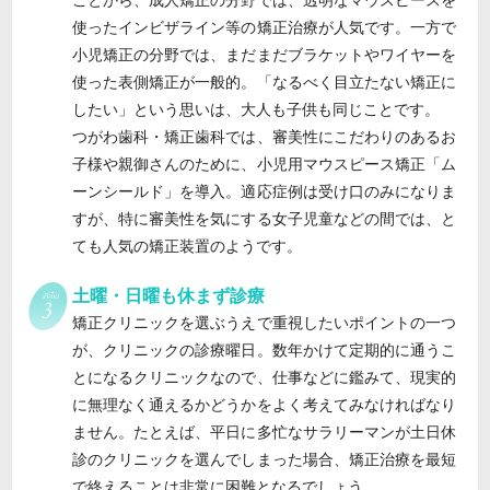
使ったインビザライン等の矯正治療が人気です。一方で
小児矯正の分野では、まだまだブラケットやワイヤーを
使った表側矯正が一般的。「なるべく目立たない矯正に
したい」という思いは、大人も子供も同じことです。
つがわ歯科・矯正歯科では、審美性にこだわりのあるお
子様や親御さんのために、小児用マウスピース矯正「ム
ーンシールド」を導入。適応症例は受け口のみになりま
すが、特に審美性を気にする女子児童などの間では、と
ても人気の矯正装置のようです。
土曜・日曜も休まず診療
矯正クリニックを選ぶうえで重視したいポイントの一つ
が、クリニックの診療曜日。数年かけて定期的に通うこ
とになるクリニックなので、仕事などに鑑みて、現実的
に無理なく通えるかどうかをよく考えてみなければなり
ません。たとえば、平日に多忙なサラリーマンが土日休
診のクリニックを選んでしまった場合、矯正治療を最短
で終えることは非常に困難となるでしょう。