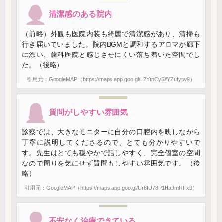
清潔感のある院内
（前略）外観も医院内装も綺麗で清潔感があり、清掃も
行き届いていました。院内BGMと調和するアロマが廊下
に漂い、歯科医院と感じさせにくい落ち着いた空間でし
た。（後略）
引用元：GoogleMAP（https://maps.app.goo.gl/L2YtnCy5AYZufytw9）
質問がしやすい雰囲気
診察では、大きなモニターに自分の口腔内を映しながら
丁寧に説明してくださるので、とても分かりやすいで
す。先生はとても穏やかで話しやすく、完全個室の空間
なので周りを気にせず質問もしやすい雰囲気です。（後
略）
引用元：GoogleMAP（https://maps.app.goo.gl/Ur6fU78P1HaJmRFx9）
不安なく治療できている