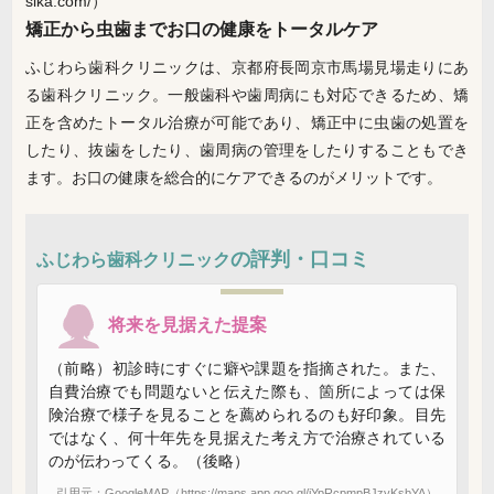
sika.com/）
矯正から虫歯までお口の健康をトータルケア
ふじわら歯科クリニックは、京都府長岡京市馬場見場走りにあ
る歯科クリニック。一般歯科や歯周病にも対応できるため、矯
正を含めたトータル治療が可能であり、矯正中に虫歯の処置を
したり、抜歯をしたり、歯周病の管理をしたりすることもでき
ます。お口の健康を総合的にケアできるのがメリットです。
の評判・口コミ
ふじわら歯科クリニック
将来を見据えた提案
（前略）初診時にすぐに癖や課題を指摘された。また、
自費治療でも問題ないと伝えた際も、箇所によっては保
険治療で様子を見ることを薦められるのも好印象。目先
ではなく、何十年先を見据えた考え方で治療されている
のが伝わってくる。（後略）
引用元：GoogleMAP（https://maps.app.goo.gl/iYpRcpmpBJzyKsbYA）