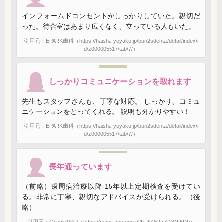
インフォームドコンセントがしっかりしていた。親切だ
った。待合室はあまり広くなく、立っている人もいた。
引用元：EPARK歯科（https://haisha-yoyaku.jp/bun2sdental/detail/index/i
d/z000005517/tab/7/）
しっかりコミュニケーションを取れます
先生もスタッフさんも、丁寧な対応。 しっかり、コミュ
ニケーションをとってくれる。 説明も分かりやすい！
引用元：EPARK歯科（https://haisha-yoyaku.jp/bun2sdental/detail/index/i
d/z000005517/tab/7/）
長年通っています
（前略）歯周病治療以降 15年以上定期検査を受けてい
る。非常に丁寧、親切なアドバイスが受けられる。（後
略）
引用元：GoogleMAP（https://maps.app.goo.gl/RathW2ct47j3Nt5D9）