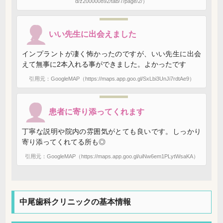
d/z200000892/tab/7/page/2/）
いい先生に出会えました
インプラントが凄く怖かったのですが、いい先生に出会
えて無事に2本入れる事ができました。よかったです
引用元：GoogleMAP（https://maps.app.goo.gl/SxLbi3UnJi7rdtAe9）
患者に寄り添ってくれます
丁寧な説明や院内の雰囲気がとても良いです。しっかり
寄り添ってくれてる所も◎
引用元：GoogleMAP（https://maps.app.goo.gl/uiNw6em1PLytWsaKA）
中尾歯科クリニックの基本情報