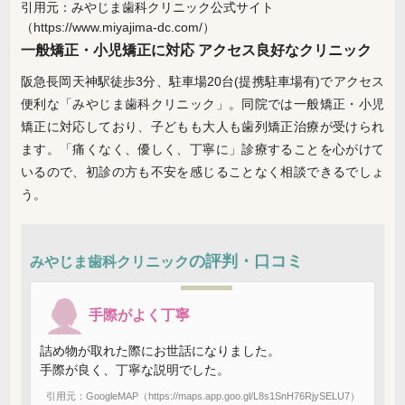
引用元：みやじま歯科クリニック公式サイト
（https://www.miyajima-dc.com/）
一般矯正・小児矯正に対応 アクセス良好なクリニック
阪急長岡天神駅徒歩3分、駐車場20台(提携駐車場有)でアクセス
便利な「みやじま歯科クリニック」。同院では一般矯正・小児
矯正に対応しており、子どもも大人も歯列矯正治療が受けられ
ます。「痛くなく、優しく、丁寧に」診療することを心がけて
いるので、初診の方も不安を感じることなく相談できるでしょ
う。
の評判・口コミ
みやじま歯科クリニック
手際がよく丁寧
詰め物が取れた際にお世話になりました。
手際が良く、丁寧な説明でした。
引用元：GoogleMAP（https://maps.app.goo.gl/L8s1SnH76RjySELU7）