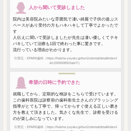
人から聞いて受診しました
院内は美容院みたいな雰囲気で凄い綺麗で子供の遊ぶス
ペースがあり受付の方もハキハキして丁寧でよかったで
す
人伝えに聞いて受診しましたが先生は凄い優しくてテキ
パキしていて治療も1回で終わった事に驚きです。
流行っている理由がわかります。
引用元：EPARK歯科（https://haisha-yoyaku.jp/bun2sdental/detail/index/i
d/z200000892/tab/7/）
希望の日時に予約できた
就職してから、定期的な検診をこちらで受けています。
この歯科医院は診察前の歯科衛生士さんのブラッシング
指導がとても丁寧で、帰ってからすぐ使える正しい磨き
方を教えて頂きました。気さくな先生で、診察を受ける
のが楽しみになっています。
引用元：EPARK歯科（https://haisha-yoyaku.jp/bun2sdental/detail/index/i