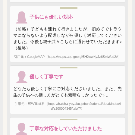
子供にも優しい対応
（前略）子どもも連れて行きましたが、初めてでトラウ
マにならないよう配慮しながら優しく対応してください
ました。今後も親子共々こちらに通わせていただきます♪
（後略）
引用元：GoogleMAP（https://maps.app.goo.gl/5HXxwKyJz6SmWad2A）
優しく丁寧です
どなたも優しく丁寧にご対応くださいました。また、先
生の子供への接し方がとても素晴らしかったです。
引用元：EPARK歯科（https://haisha-yoyaku.jp/bun2sdental/detail/index/i
d/z200004345/tab/7/）
丁寧な対応をしていただけました