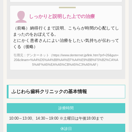
しっかりと説明した上での治療
（前略）納得行くまで説明、こちらが時間の心配してし
まったのをおぼえてる。
とにかく患者さんによい治療をしたい気持ちが伝わって
くる（後略）
引用元：デンターネット（https://www.denternet.jp/link.htm?prf=26&gun=
20&clinam=%A4%D5%A4%B8%A4%EF%A4%E9%BB%F5%B2%CA%A
5%AF%A5%EA%A5%CB%A5%C3%A5%AF）
ふじわら歯科クリニックの基本情報
診療時間
10:00～13:00、14:30～19:00 ※土曜日は午後18:00まで
休診日