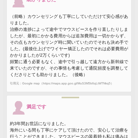
（前略）カウンセリングも丁寧にしていただけて安心感があ
りました。
治療の進捗によって途中でマウスピースを作り直したりしま
したが、最初にかかる費用からは追加費用は一切かからず、
その点もカウンセリング時に聞いていたのでそれも決め手で
した。(最後仕上げでワイヤー矯正したのでそれは必要費用が
かかりましたが2万くらいです)
頻繁に通う必要もなく、途中で引っ越して遠方から新幹線で
来ていたのですが、その事情も考慮して通院頻度を調整して
くださりとても助かりました。（後略）
引用元：Google map（https://maps.app.goo.gl/MuS3M5b6qLtWTNkq5）
満足です
約3年間お世話になりました。
海外にいる間も丁寧にケアして頂けたので、安心して治療を
行うことができました。マウスピースの装着時も私は痛みは