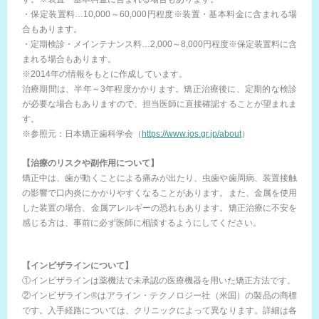
・保定装置料…10,000～60,000円程度※装置・基本料金に含まれる場
合もあります。
・定期検診・メインテナンス料…2,000～8,000円程度※保定装置料に含
まれる場合もあります。
※2014年の情報をもとに作成しています。
治療期間は、半年～3年程度かかります。矯正治療後に、定期的な検診
が必要な場合もありますので、担当医師に直接確認することが望まれま
す。
※参照元：日本矯正歯科学会（
https://www.jos.gr.jp/about
）
【治療のリスクや副作用について】
矯正中は、歯が動くことによる痛みが出たり、虫歯や歯周病、装置接触
の影響で口内炎にかかりやすくなることがあります。また、金属を使用
した装置の場合、金属アレルギーの恐れもあります。矯正治療に不安を
感じる方は、事前に必ず医師に相談するようにしてください。
【インビザラインについて】
①インビザラインは薬機法で未承認の医療機器を用いた矯正方法です。
②インビザライン®はアライン・テクノロジー社（米国）の製品の商標
です。入手経路については、クリニックによって異なります。詳細は各