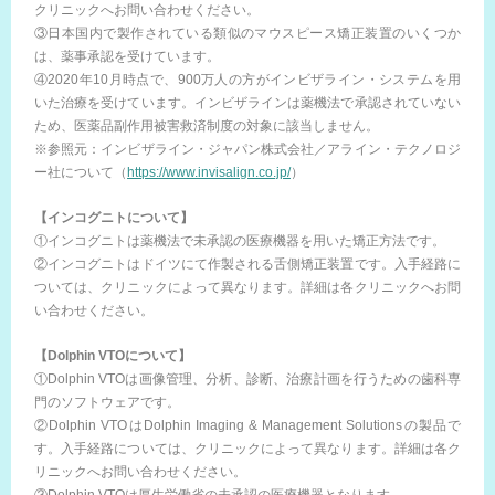
クリニックへお問い合わせください。
③日本国内で製作されている類似のマウスピース矯正装置のいくつか
は、薬事承認を受けています。
④2020年10月時点で、900万人の方がインビザライン・システムを用
いた治療を受けています。インビザラインは薬機法で承認されていない
ため、医薬品副作用被害救済制度の対象に該当しません。
※参照元：インビザライン・ジャパン株式会社／アライン・テクノロジ
ー社について（
https://www.invisalign.co.jp/
）
【インコグニトについて】
①インコグニトは薬機法で未承認の医療機器を用いた矯正方法です。
②インコグニトはドイツにて作製される舌側矯正装置です。入手経路に
ついては、クリニックによって異なります。詳細は各クリニックへお問
い合わせください。
【Dolphin VTOについて】
①Dolphin VTOは画像管理、分析、診断、治療計画を行うための歯科専
門のソフトウェアです。
②Dolphin VTOはDolphin Imaging & Management Solutionsの製品で
す。入手経路については、クリニックによって異なります。詳細は各ク
リニックへお問い合わせください。