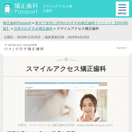
スマイルアクセス矯
正歯科
矯正歯科Passport
»
東京で女性に評判のおすすめ矯正歯科クリニック【2024年
版】
»
渋谷のおすすめ矯正歯科
»
スマイルアクセス矯正歯科
公開日：2019年12月25日
｜最終更新日時：2025年6月25日
スマイルアクセス矯正歯科
引用元：スマイルアクセス矯正歯科公式HP（https://smile-access.com/）