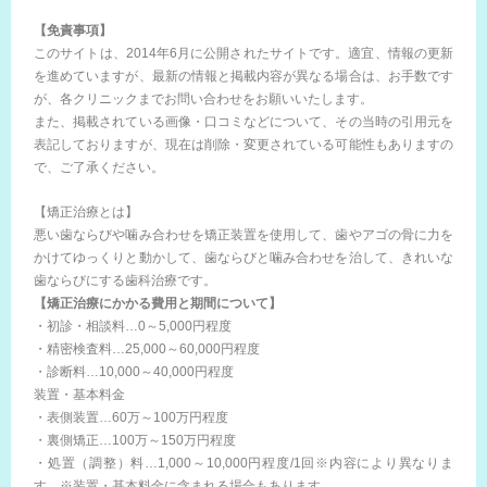
【免責事項】
このサイトは、2014年6月に公開されたサイトです。適宜、情報の更新
を進めていますが、最新の情報と掲載内容が異なる場合は、お手数です
が、各クリニックまでお問い合わせをお願いいたします。
また、掲載されている画像・口コミなどについて、その当時の引用元を
表記しておりますが、現在は削除・変更されている可能性もありますの
で、ご了承ください。
【矯正治療とは】
悪い歯ならびや噛み合わせを矯正装置を使用して、歯やアゴの骨に力を
かけてゆっくりと動かして、歯ならびと噛み合わせを治して、きれいな
歯ならびにする歯科治療です。
【矯正治療にかかる費用と期間について】
・初診・相談料…0～5,000円程度
・精密検査料…25,000～60,000円程度
・診断料…10,000～40,000円程度
装置・基本料金
・表側装置…60万～100万円程度
・裏側矯正…100万～150万円程度
・処置（調整）料…1,000～10,000円程度/1回※内容により異なりま
す。※装置・基本料金に含まれる場合もあります。