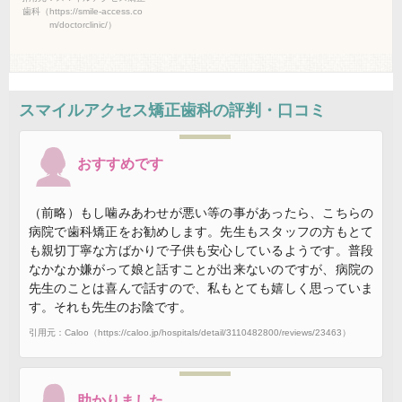
歯科（https://smile-access.co
m/doctorclinic/）
スマイルアクセス矯正歯科
の評判・口コミ
おすすめです
（前略）もし噛みあわせが悪い等の事があったら、こちらの
病院で歯科矯正をお勧めします。先生もスタッフの方もとて
も親切丁寧な方ばかりで子供も安心しているようです。普段
なかなか嫌がって娘と話すことが出来ないのですが、病院の
先生のことは喜んで話すので、私もとても嬉しく思っていま
す。それも先生のお陰です。
引用元：Caloo（https://caloo.jp/hospitals/detail/3110482800/reviews/23463）
助かりました