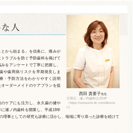
ことから始まる」を信条に、痛みが
にトラブルを防ぐ予防歯科を掲げて
悩みをアンケートで丁寧に把握し、
歯や歯周病リスクを早期発見しま
療・予防方法をわかりやすく説明
たオーダーメイドのケアプランを提
西田 貴要子
先生
引用元：瀬ノ内歯科公式HP
口のケアにも注力し、永久歯の健や
（https://senouchi-dc.com/directo
r/）
年に瀬ノ内歯科を開業し、平成18年
の理事としての研究も診療に活かし、地域に寄り添った診療を続けて