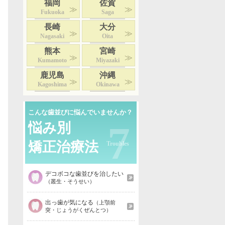
福岡
佐賀
Fukuoka
Saga
長崎
大分
Nagasaki
Oita
熊本
宮崎
Kumamoto
Miyazaki
鹿児島
沖縄
Kagoshima
Okinawa
こんな歯並びに悩んでいませんか？
7
悩み別
矯正治療法
デコボコな歯並びを治したい
（叢生・そうせい）
出っ歯が気になる
（上顎前
突・じょうがくぜんとつ）