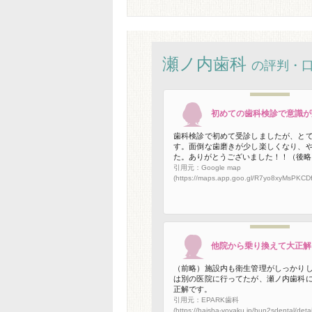
瀬ノ内歯科
の評判・
初めての歯科検診で意識が
歯科検診で初めて受診しましたが、と
す。面倒な歯磨きが少し楽しくなり、
た。ありがとうございました！！（後略
引用元：Google map
(https://maps.app.goo.gl/R7yo8xyMsPKCDf
他院から乗り換えて大正解
（前略）施設内も衛生管理がしっかり
は別の医院に行ってたが、瀬ノ内歯科
正解です。
引用元：EPARK歯科
(https://haisha-yoyaku.jp/bun2sdental/detai