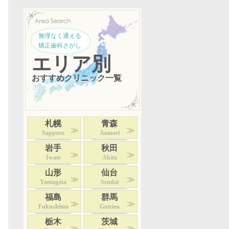
無理なく通える
矯正歯科さがし
エリア別
おすすめクリニック一覧
札幌
青森
Sapporo
Aomori
岩手
秋田
Iwate
Akita
山形
仙台
Yamagata
Sendai
福島
群馬
Fukushima
Gunma
栃木
茨城