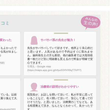
口コミ
変わった
サバサバ系の先生が魅力！
てもよかったで
先生がサバサバしていて好きです。他所より良心的だ
やる気が出まし
と思います。人気があるので予約はすぐに取れませ
）
ん。歯科衛生士の方も親切。他の歯医者では大抵領収
書一枚だけど別に明細書も貰えるので料金が明確で安
心できます。
6j8)
引用元：Google map
(https://maps.app.goo.gl/nfyuG3XVX9qT7iVP7)
治療前の説明がわかりやすい
している。以前
医院長が、お話しを聞いて頂いて、私が不安に思って
に乗り換えて大
いることなど、色々聞いて頂いて、安心して通って行
けそうだな。と思いました。治療費のこてなども、あ
る程度教えて頂き、なんとなくわかって、良かったで
す。
l/index/id/263