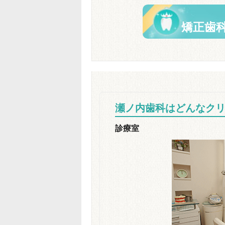
矯正歯
瀬ノ内歯科はどんなク
診療室