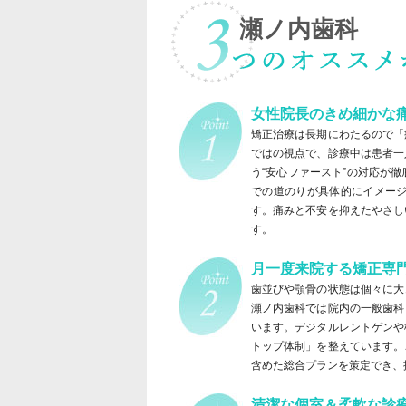
瀬ノ内歯科
女性院長のきめ細かな
矯正治療は長期にわたるので「
ではの視点で、診療中は患者一
う“安心ファースト”の対応が
での道のりが具体的にイメー
す。痛みと不安を抑えたやさし
す。
月一度来院する矯正専
歯並びや顎骨の状態は個々に大
瀬ノ内歯科では院内の一般歯科
います。デジタルレントゲンや
トップ体制」を整えています。
含めた総合プランを策定でき、
清潔な個室＆柔軟な診