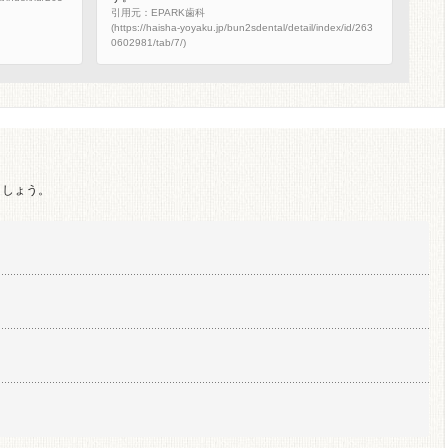
引用元：EPARK歯科
(https://haisha-yoyaku.jp/bun2sdental/detail/index/id/263
0602981/tab/7/)
ましょう。