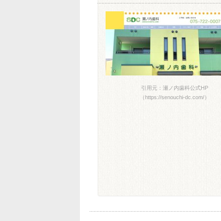
引用元：瀬ノ内歯科公式HP
（https://senouchi-dc.com/）