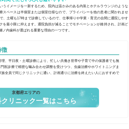
いうイメージを一新するため、院内は温かみのある内装とホテルラウンジのような
療スペースは半個室または個室仕様なので、プライバシーを他の患者に聞かれませ
まで、土曜も17時まで診療しているので、仕事帰りや学業・育児の合間に通院しやす
クを最小限に抑えます。通院負担が減ることでモチベーションが維持され、計画ど
瀬ノ内歯科が選ばれる重要な理由の一つです。
特徴
管理、平日夜・土曜診療により、忙しい共働き世帯や子育て中の保護者でも無
専門医診療で精密な噛み合わせ調整を受けつつ、虫歯治療やホワイトニングま
家族全員で同じクリニックに通い、計画通りに治療を終えたい人におすすめで
京都府エリアの
科クリニック一覧はこちら