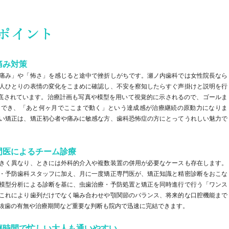
痛み対策
痛み」や「怖さ」を感じると途中で挫折しがちです。瀬ノ内歯科では女性院長なら
人ひとりの表情の変化をこまめに確認し、不安を察知したらすぐ声掛けと説明を行
徹底されています。治療計画も写真や模型を用いて視覚的に示されるので、ゴールま
ジでき、「あと何ヶ月でここまで動く」という達成感が治療継続の原動力になりま
い矯正は、矯正初心者や痛みに敏感な方、歯科恐怖症の方にとってうれしい魅力で
門医によるチーム診療
きく異なり、ときには外科的介入や複数装置の併用が必要なケースも存在します。
・予防歯科スタッフに加え、月に一度矯正専門医が、矯正知識と精密診断をおこな
模型分析による診断を基に、虫歯治療・予防処置と矯正を同時進行で行う「ワンス
これにより歯列だけでなく噛み合わせや顎関節のバランス、将来的な口腔機能まで
抜歯の有無や治療期間など重要な判断も院内で迅速に完結できます。
療時間で忙しい大人も通いやすい