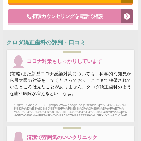
初診カウンセリングを電話で相談
クロダ矯正歯科
の評判・口コミ
コロナ対策もしっかりしています
(前略)また新型コロナ感染対策についても、科学的な知見か
ら最大限の対策をしてくださっており、ここまで整備されて
いるところは見たことがありません。クロダ矯正歯科のよう
な歯科医院が増えるといいなぁ。
引用元：Google口コミ（https://www.google.co.jp/search?q=%E3%82%AF%E
3%83%AD%E3%83%80%E7%9F%AF%E6%AD%A3%E6%AD%AF%E7%A
7%91%E3%80%80%E5%8F%A3%E3%82%B3%E3%83%9F&sxsrf=AJOqlzW
sb5NZu0R62kjqxjFl2TAIIKqTtQ%3A1675498777759&ei=GRXeY9nsLZy02roP
l8CsmA8&ved=0ahUKEwiZ3eCrt_v8AhUcmlYBHRcgC_MQ4dUDCA8&uact=5&
oq=%E3%82%AF%E3%83%AD%E3%83%80%E7%9F%AF%E6%AD%A3%E
6%AD%AF%E7%A7%91%E3%80%80%E5%8F%A3%E3%82%B3%E3%83%
9F&gs_lcp=Cgxnd3Mtd2l6LXNlcnAQAzIJCAAQBBCABBAlMgUIABCABDIJCA
AQBRAeEPEEOgoIABBHENYEELADOgkIABAeEA8Q8QQ6DQgAEAQQHhA
PEPEEEAo6CQgAEAQQHhDxBDoLCAAQBBAeEA8Q8QQ6BwgAEAQQgAQ
清潔で雰囲気のいいクリニック
6CwgAEAUQBBAeEPEESgQIQRgASgQIRhgAUPMLWLMbYKwfaAFwAXgAg