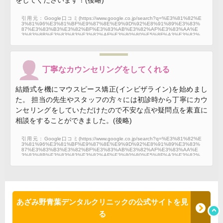
をしてくださいます！(後略)
引用元：Google口コミ(https://www.google.co.jp/search?q=%E3%81%82%E
3%81%96%E3%81%BF%E9%87%8E%E9%9D%92%E8%91%89%E3%83%
87%E3%83%B3%E3%82%BF%E3%83%AB%E3%82%AF%E3%83%AA%E
3%83%8B%E3%83%83%E3%82%AF%E3%80%80%E5%8F%A3%E3%82%
B3%E3%83%9F&sxsrf=AJOqlzXHBgfw5J0npoiQ41KyPoMMitZcvA%3A16755
13599253&source=hp&ei=_07eY5KWDZb6wQPYj5qgCQ&iflsig=AK50M_UAA
AAAY95dD3UWHqJLLDnByJMu6rXLvk2jgYJo&ved=0ahUKEwjSkZfH7vv8AhU
WfXAKHdiHBpQQ4dUDCAo&uact=5&oq=%E3%81%82%E3%81%96%E3%8
1%BF%E9%87%8E%E9%9D%92%E8%91%89%E3%83%87%E3%83%B3%
E3%82%BF%E3%83%AB%E3%82%AF%E3%83%AA%E3%83%8B%E3%8
丁寧なカウンセリングをしてくれる
3%83%E3%82%AF%E3%80%80%E5%8F%A3%E3%82%B3%E3%83%9F&
gs_lcp=Cgdnd3Mtd2l6EAMyBQgAEIAEMgIIJjoECCMQJzoHCAAQHhDxBDoJC
AAQHhAPEPEEOgcIABAEEIAEOgsIABAEEB4QDxDxBFAAWOIWYLsZaABw
結婚式を機にマウスピース矯正(インビザライン)を始めまし
AHgAgAGDA4gBrBCSAQcwLjkuMS4xmAEAoAECoAEB&sclient=gws-wiz#lrd=
0x6018f7726414e209:0x6bc57cda6679a916,1,,,,)
た。 担当の先生やスタッフの方々には初診時から丁寧にカウ
ンセリングをしていただけたので不安な点や疑問点を素直に
相談をすることができました。(後略)
引用元：Google口コミ(https://www.google.co.jp/search?q=%E3%81%82%E
3%81%96%E3%81%BF%E9%87%8E%E9%9D%92%E8%91%89%E3%83%
87%E3%83%B3%E3%82%BF%E3%83%AB%E3%82%AF%E3%83%AA%E
3%83%8B%E3%83%83%E3%82%AF%E3%80%80%E5%8F%A3%E3%82%
B3%E3%83%9F&sxsrf=AJOqlzXHBgfw5J0npoiQ41KyPoMMitZcvA%3A16755
13599253&source=hp&ei=_07eY5KWDZb6wQPYj5qgCQ&iflsig=AK50M_UAA
AAAY95dD3UWHqJLLDnByJMu6rXLvk2jgYJo&ved=0ahUKEwjSkZfH7vv8AhU
WfXAKHdiHBpQQ4dUDCAo&uact=5&oq=%E3%81%82%E3%81%96%E3%8
1%BF%E9%87%8E%E9%9D%92%E8%91%89%E3%83%87%E3%83%B3%
E3%82%BF%E3%83%AB%E3%82%AF%E3%83%AA%E3%83%8B%E3%8
3%83%E3%82%AF%E3%80%80%E5%8F%A3%E3%82%B3%E3%83%9F&
gs_lcp=Cgdnd3Mtd2l6EAMyBQgAEIAEMgIIJjoECCMQJzoHCAAQHhDxBDoJC
あざみ野青葉デンタルクリニックの公式サイトを見
AAQHhAPEPEEOgcIABAEEIAEOgsIABAEEB4QDxDxBFAAWOIWYLsZaABw
AHgAgAGDA4gBrBCSAQcwLjkuMS4xmAEAoAECoAEB&sclient=gws-wiz#lrd=
る
0x6018f7726414e209:0x6bc57cda6679a916,1,,,,)