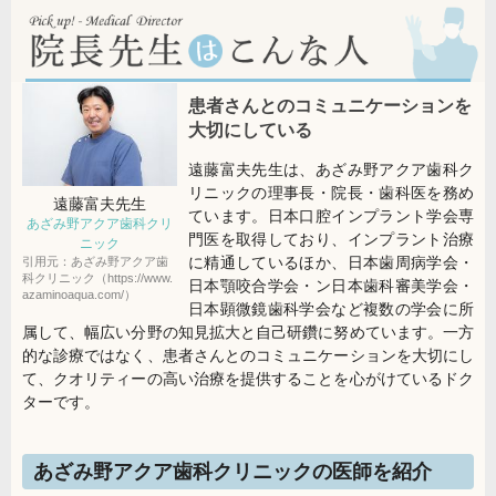
患者さんとのコミュニケーションを
大切にしている
遠藤富夫先生は、あざみ野アクア歯科ク
リニックの理事長・院長・歯科医を務め
遠藤富夫
先生
ています。日本口腔インプラント学会専
あざみ野アクア歯科クリ
門医を取得しており、インプラント治療
ニック
に精通しているほか、日本歯周病学会・
引用元：あざみ野アクア歯
科クリニック（https://www.
日本顎咬合学会・ン日本歯科審美学会・
azaminoaqua.com/）
日本顕微鏡歯科学会など複数の学会に所
属して、幅広い分野の知見拡大と自己研鑽に努めています。一方
的な診療ではなく、患者さんとのコミュニケーションを大切にし
て、クオリティーの高い治療を提供することを心がけているドク
ターです。
あざみ野アクア歯科クリニックの医師を紹介