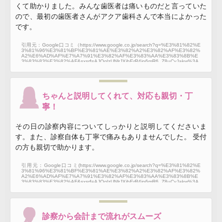
くて助かりました。みんな歯医者は痛いものだと言っていた
ので、最初の歯医者さんがアクア歯科さんで本当によかった
です。
引用元：Google口コミ（https://www.google.co.jp/search?q=%E3%81%82%E
3%81%96%E3%81%BF%E3%81%AE%E3%82%A2%E3%82%AF%E3%82%
A2%E6%AD%AF%E7%A7%91%E3%82%AF%E3%83%AA%E3%83%8B%E
3%83%83%E3%82%AF&sxsrf=AJOqlzUNlrJXjbErR4jp6mR6_Z8uCvJakw%3A
1675503247651&source=hp&ei=jybeY5j8JNnM2roPwe-XoA8&iflsig=AK50M_
UAAAAAY940n9VSm6UCh-4TB8inHujN_gxfOaHI&ved=0ahUKEwjY_5L_x_v8
AhVZplYBHcH3BfQQ4dUDCAo&uact=5&oq=%E3%81%82%E3%81%96%E
3%81%BF%E3%81%AE%E3%82%A2%E3%82%AF%E3%82%A2%E6%A
D%AF%E7%A7%91%E3%82%AF%E3%83%AA%E3%83%8B%E3%83%8
3%E3%82%AF&gs_lcp=Cgdnd3Mtd2l6EANQAFgAYABoAHAAeACAAQCIAQ
ちゃんと説明してくれて、対応も親切・丁
CSAQCYAQA&sclient=gws-wiz#lrd=0x6018f7c18e087159:0xc17ad8b802611
378,1,,,,）
寧！
その日の診察内容についてしっかりと説明してくださいま
す。また、診察自体も丁寧で痛みもありませんでした。 受付
の方も親切で助かります。
引用元：Google口コミ(https://www.google.co.jp/search?q=%E3%81%82%E
3%81%96%E3%81%BF%E3%81%AE%E3%82%A2%E3%82%AF%E3%82%
A2%E6%AD%AF%E7%A7%91%E3%82%AF%E3%83%AA%E3%83%8B%E
3%83%83%E3%82%AF&sxsrf=AJOqlzUNlrJXjbErR4jp6mR6_Z8uCvJakw%3A
1675503247651&source=hp&ei=jybeY5j8JNnM2roPwe-XoA8&iflsig=AK50M_
UAAAAAY940n9VSm6UCh-4TB8inHujN_gxfOaHI&ved=0ahUKEwjY_5L_x_v8
AhVZplYBHcH3BfQQ4dUDCAo&uact=5&oq=%E3%81%82%E3%81%96%E
3%81%BF%E3%81%AE%E3%82%A2%E3%82%AF%E3%82%A2%E6%A
D%AF%E7%A7%91%E3%82%AF%E3%83%AA%E3%83%8B%E3%83%8
3%E3%82%AF&gs_lcp=Cgdnd3Mtd2l6EANQAFgAYABoAHAAeACAAQCIAQ
診察から会計まで流れがスムーズ
CSAQCYAQA&sclient=gws-wiz#lrd=0x6018f7c18e087159:0xc17ad8b802611