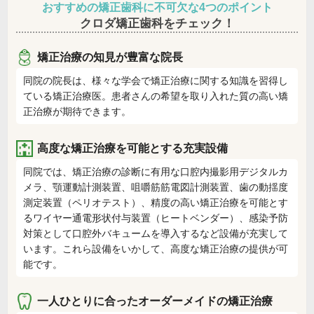
おすすめの矯正歯科に不可欠な4つのポイント
クロダ矯正歯科をチェック！
矯正治療の知見が豊富な院長
同院の院長は、様々な学会で矯正治療に関する知識を習得し
ている矯正治療医。患者さんの希望を取り入れた質の高い矯
正治療が期待できます。
高度な矯正治療を可能とする充実設備
同院では、矯正治療の診断に有用な口腔内撮影用デジタルカ
メラ、顎運動計測装置、咀嚼筋筋電図計測装置、歯の動揺度
測定装置（ペリオテスト）、精度の高い矯正治療を可能とす
るワイヤー通電形状付与装置（ヒートベンダー）、感染予防
対策として口腔外バキュームを導入するなど設備が充実して
います。これら設備をいかして、高度な矯正治療の提供が可
能です。
一人ひとりに合ったオーダーメイドの矯正治療