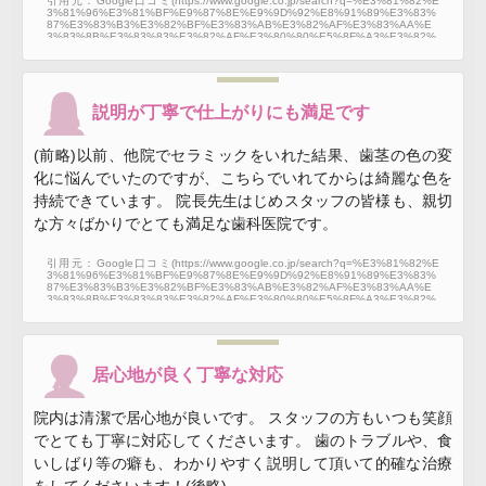
引用元：Google口コミ(https://www.google.co.jp/search?q=%E3%81%82%E
3%81%96%E3%81%BF%E9%87%8E%E9%9D%92%E8%91%89%E3%83%
87%E3%83%B3%E3%82%BF%E3%83%AB%E3%82%AF%E3%83%AA%E
3%83%8B%E3%83%83%E3%82%AF%E3%80%80%E5%8F%A3%E3%82%
B3%E3%83%9F&sxsrf=AJOqlzXHBgfw5J0npoiQ41KyPoMMitZcvA%3A16755
13599253&source=hp&ei=_07eY5KWDZb6wQPYj5qgCQ&iflsig=AK50M_UAA
AAAY95dD3UWHqJLLDnByJMu6rXLvk2jgYJo&ved=0ahUKEwjSkZfH7vv8AhU
WfXAKHdiHBpQQ4dUDCAo&uact=5&oq=%E3%81%82%E3%81%96%E3%8
1%BF%E9%87%8E%E9%9D%92%E8%91%89%E3%83%87%E3%83%B3%
E3%82%BF%E3%83%AB%E3%82%AF%E3%83%AA%E3%83%8B%E3%8
説明が丁寧で仕上がりにも満足です
3%83%E3%82%AF%E3%80%80%E5%8F%A3%E3%82%B3%E3%83%9F&
gs_lcp=Cgdnd3Mtd2l6EAMyBQgAEIAEMgIIJjoECCMQJzoHCAAQHhDxBDoJC
AAQHhAPEPEEOgcIABAEEIAEOgsIABAEEB4QDxDxBFAAWOIWYLsZaABw
(前略)以前、他院でセラミックをいれた結果、歯茎の色の変
AHgAgAGDA4gBrBCSAQcwLjkuMS4xmAEAoAECoAEB&sclient=gws-wiz#lrd=
0x6018f7726414e209:0x6bc57cda6679a916,1,,,,)
化に悩んでいたのですが、こちらでいれてからは綺麗な色を
持続できています。 院長先生はじめスタッフの皆様も、親切
な方々ばかりでとても満足な歯科医院です。
引用元：Google口コミ(https://www.google.co.jp/search?q=%E3%81%82%E
3%81%96%E3%81%BF%E9%87%8E%E9%9D%92%E8%91%89%E3%83%
87%E3%83%B3%E3%82%BF%E3%83%AB%E3%82%AF%E3%83%AA%E
3%83%8B%E3%83%83%E3%82%AF%E3%80%80%E5%8F%A3%E3%82%
B3%E3%83%9F&sxsrf=AJOqlzXHBgfw5J0npoiQ41KyPoMMitZcvA%3A16755
13599253&source=hp&ei=_07eY5KWDZb6wQPYj5qgCQ&iflsig=AK50M_UAA
AAAY95dD3UWHqJLLDnByJMu6rXLvk2jgYJo&ved=0ahUKEwjSkZfH7vv8AhU
WfXAKHdiHBpQQ4dUDCAo&uact=5&oq=%E3%81%82%E3%81%96%E3%8
1%BF%E9%87%8E%E9%9D%92%E8%91%89%E3%83%87%E3%83%B3%
E3%82%BF%E3%83%AB%E3%82%AF%E3%83%AA%E3%83%8B%E3%8
居心地が良く丁寧な対応
3%83%E3%82%AF%E3%80%80%E5%8F%A3%E3%82%B3%E3%83%9F&
gs_lcp=Cgdnd3Mtd2l6EAMyBQgAEIAEMgIIJjoECCMQJzoHCAAQHhDxBDoJC
AAQHhAPEPEEOgcIABAEEIAEOgsIABAEEB4QDxDxBFAAWOIWYLsZaABw
院内は清潔で居心地が良いです。 スタッフの方もいつも笑顔
AHgAgAGDA4gBrBCSAQcwLjkuMS4xmAEAoAECoAEB&sclient=gws-wiz#lrd=
0x6018f7726414e209:0x6bc57cda6679a916,1,,,,)
でとても丁寧に対応してくださいます。 歯のトラブルや、食
いしばり等の癖も、わかりやすく説明して頂いて的確な治療