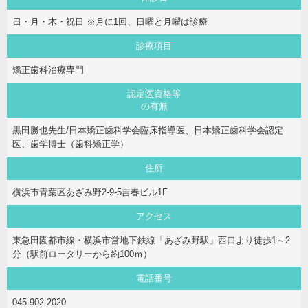
日・月・木・祝日 ※月に1回、日曜と月曜は診療
診療項目
矯正歯科治療専門
認定医資格等
の有無
黒田勝也先生/日本矯正歯科学会臨床指導医、日本矯正歯科学会認定
医、歯学博士（歯科矯正学）
住所
横浜市青葉区あざみ野2-9-5吉春ビル1F
アクセス
東急田園都市線・横浜市営地下鉄線「あざみ野駅」西口より徒歩1～2
分（駅前ロータリーから約100ｍ）
電話番号
045-902-2020