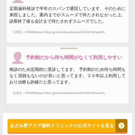
378,1,,,,)
定期歯科検診で半年のスパンで通院しています、そのために
来院しました。案内までがスムーズで待たされなかった上、
診察終了後も会計まで待たされずスムーズでした。
引用元：EPARK(https://fdoc.jp/clinic/detail/index/id/106749/tab/8/)
予約制だから待ち時間がなくて利用しやすい
検診のため定期的に受診してます。 予約制のため待ち時間も
なく混雑もないのが良いと思ってます。２０年以上利用して
おり治療も的確だと思ってます。
引用元：EPARK(https://fdoc.jp/clinic/detail/index/id/106749/tab/8/)
あざみ野アクア歯科クリニックの公式サイトを見る