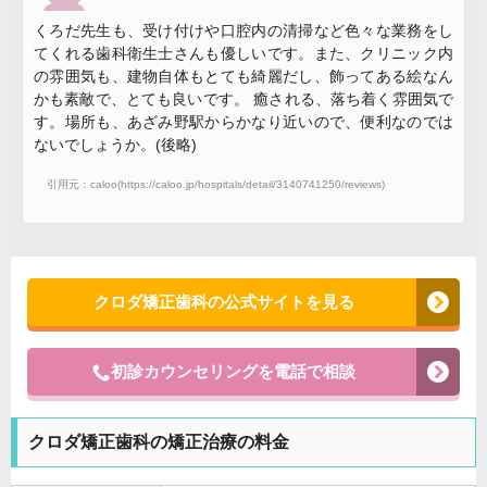
AGRAogByA2SAQUwLjguMpgBAKABAcgBCsABAQ&sclient=gws-wiz-serp#lrd
=0x6018f70c71b9c1d5:0x5b49607cca5aef4b,1,,,,）
くろだ先生も、受け付けや口腔内の清掃など色々な業務をし
てくれる歯科衛生士さんも優しいです。また、クリニック内
の雰囲気も、建物自体もとても綺麗だし、飾ってある絵なん
かも素敵で、とても良いです。 癒される、落ち着く雰囲気で
す。場所も、あざみ野駅からかなり近いので、便利なのでは
ないでしょうか。(後略)
引用元：caloo(https://caloo.jp/hospitals/detail/3140741250/reviews)
クロダ矯正歯科の公式サイトを見る
初診カウンセリングを電話で相談
クロダ矯正歯科の矯正治療の料金