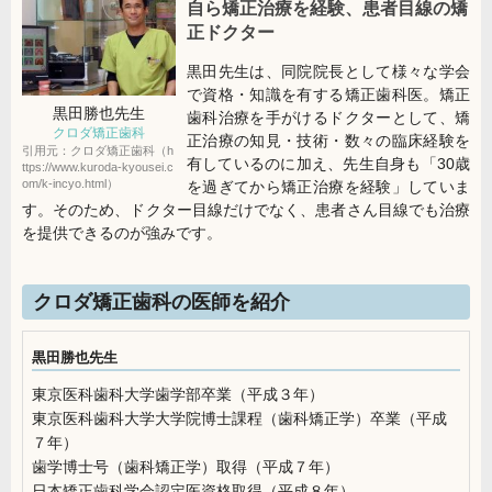
自ら矯正治療を経験、患者目線の矯
正ドクター
黒田先生は、同院院長として様々な学会
で資格・知識を有する矯正歯科医。矯正
黒田勝也
先生
歯科治療を手がけるドクターとして、矯
クロダ矯正歯科
正治療の知見・技術・数々の臨床経験を
引用元：クロダ矯正歯科（h
有しているのに加え、先生自身も「30歳
ttps://www.kuroda-kyousei.c
om/k-incyo.html）
を過ぎてから矯正治療を経験」していま
す。そのため、ドクター目線だけでなく、患者さん目線でも治療
を提供できるのが強みです。
クロダ矯正歯科の医師を紹介
黒田勝也先生
東京医科歯科大学歯学部卒業（平成３年）
東京医科歯科大学大学院博士課程（歯科矯正学）卒業（平成
７年）
歯学博士号（歯科矯正学）取得（平成７年）
日本矯正歯科学会認定医資格取得（平成８年）