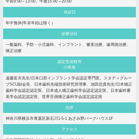
午前9:00～13:00、午後15:00～20:00
休診日
年中無休(年末年始は除く）
診療項目
一般歯科、予防・小児歯科、インプラント、審美治療、歯周病治療、
矯正治療
認定医資格等
の有無
遠藤富夫先生/日本口腔インプラント学会認定専門医、スタディグルー
プSCU副会長、日本歯科先端技術研究所理事、池田忠貴先生/日本矯正
歯科学会認定認定医、日本成人矯正歯科学会認定認定医、日本歯科審
美学会認定認定医、世界舌側矯正歯科学会認定認定医
住所
神奈川県横浜市青葉区新石川1-5-1 あざみ野パークハウス1F
アクセス