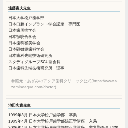
遠藤富夫先生
日本大学松戸歯学部
日本口腔インプラント学会認定 専門医
日本歯周病学会
日本顎咬合学会
日本歯科審美学会
日本顕微鏡歯科学会
日本歯科先端技術研究所
スタディグループSCU副会長
日本歯科先端技術研究所 理事
参照元：あざみのアクア歯科クリニック公式(https://www.a
zaminoaqua.com/doctor)
池田忠貴先生
1999年3月 日本大学松戸歯学部 卒業
1999年4月 日本大学松戸歯学部矯正学講座 入局
2006年4月 日本大学松戸歯学部矯正学講座 非常勤医員 現在