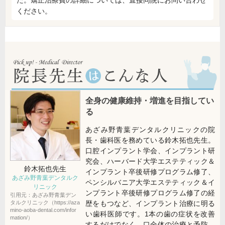
ください。
全身の健康維持・増進を目指してい
る
あざみ野青葉デンタルクリニックの院
長・歯科医を務めている鈴木拓也先生。
口腔インプラント学会、インプラント研
究会、ハーバード大学エステティック＆
鈴木拓也
先生
インプラント卒後研修プログラム修了、
あざみ野青葉デンタルク
ペンシルバニア大学エステティック＆イ
リニック
ンプラント卒後研修プログラム修了の経
引用元：あざみ野青葉デン
タルクリニック（https://aza
歴をもつなど、インプラント治療に明る
mino-aoba-dental.com/infor
い歯科医師です。1本の歯の症状を改善
mation/）
するだけでなく、口全体の治療と予防、