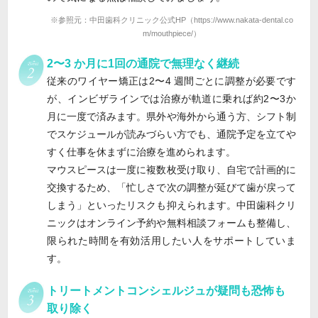
※参照元：中田歯科クリニック公式HP（https://www.nakata-dental.co
m/mouthpiece/）
2〜3 か月に1回の通院で無理なく継続
従来のワイヤー矯正は2〜4 週間ごとに調整が必要です
が、インビザラインでは治療が軌道に乗れば約2〜3か
月に一度で済みます。県外や海外から通う方、シフト制
でスケジュールが読みづらい方でも、通院予定を立てや
すく仕事を休まずに治療を進められます。
マウスピースは一度に複数枚受け取り、自宅で計画的に
交換するため、「忙しさで次の調整が延びて歯が戻って
しまう」といったリスクも抑えられます。中田歯科クリ
ニックはオンライン予約や無料相談フォームも整備し、
限られた時間を有効活用したい人をサポートしていま
す。
トリートメントコンシェルジュが疑問も恐怖も
取り除く