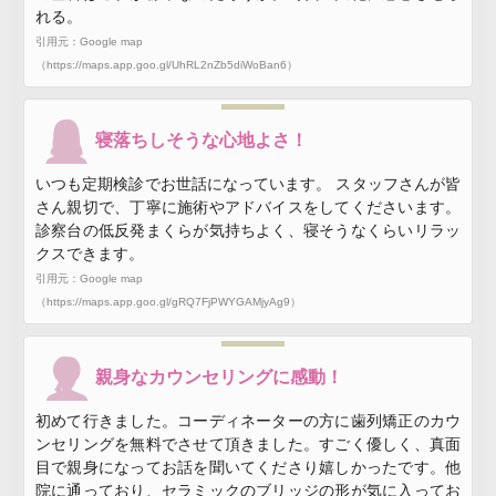
れる。
引用元：Google map
（https://maps.app.goo.gl/UhRL2nZb5diWoBan6）
寝落ちしそうな心地よさ！
いつも定期検診でお世話になっています。 スタッフさんが皆
さん親切で、丁寧に施術やアドバイスをしてくださいます。
診察台の低反発まくらが気持ちよく、寝そうなくらいリラッ
クスできます。
引用元：Google map
（https://maps.app.goo.gl/gRQ7FjPWYGAMjyAg9）
親身なカウンセリングに感動！
初めて行きました。コーディネーターの方に歯列矯正のカウ
ンセリングを無料でさせて頂きました。すごく優しく、真面
目で親身になってお話を聞いてくださり嬉しかったです。他
院に通っており、セラミックのブリッジの形が気に入ってお