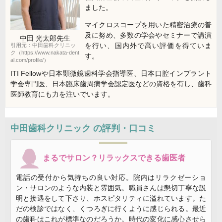
ました。
マイクロスコープを用いた精密治療の普
及に努め、多数の学会やセミナーで講演
中田 光太郎
先生
を行い、国内外で高い評価を得ていま
引用元：中田歯科クリニッ
ク（https://www.nakata-dent
す。
al.com/profile/）
ITI Fellowや日本顕微鏡歯科学会指導医、日本口腔インプラント
学会専門医、日本臨床歯周病学会認定医などの資格を有し、歯科
医師教育にも力を注いでいます。
中田歯科クリニック
の評判・口コミ
まるでサロン？リラックスできる歯医者
電話の受付から気持ちの良い対応。院内はリラクゼーショ
ン・サロンのような内装と雰囲気。職員さんは懇切丁寧な説
明と接遇をして下さり、ホスピタリティに溢れています。た
だの検診ではなく、くつろぎに行くように感じられる。最近
の歯科はこれが標準なのだろうか。時代の変化に感心させら