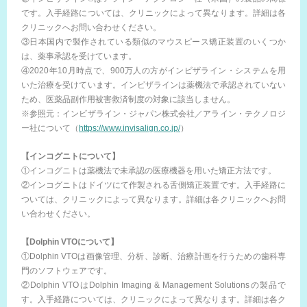
です。入手経路については、クリニックによって異なります。詳細は各
クリニックへお問い合わせください。
③日本国内で製作されている類似のマウスピース矯正装置のいくつか
は、薬事承認を受けています。
④2020年10月時点で、900万人の方がインビザライン・システムを用
いた治療を受けています。インビザラインは薬機法で承認されていない
ため、医薬品副作用被害救済制度の対象に該当しません。
※参照元：インビザライン・ジャパン株式会社／アライン・テクノロジ
ー社について（
https://www.invisalign.co.jp/
）
【インコグニトについて】
①インコグニトは薬機法で未承認の医療機器を用いた矯正方法です。
②インコグニトはドイツにて作製される舌側矯正装置です。入手経路に
ついては、クリニックによって異なります。詳細は各クリニックへお問
い合わせください。
【Dolphin VTOについて】
①Dolphin VTOは画像管理、分析、診断、治療計画を行うための歯科専
門のソフトウェアです。
②Dolphin VTOはDolphin Imaging & Management Solutionsの製品で
す。入手経路については、クリニックによって異なります。詳細は各ク