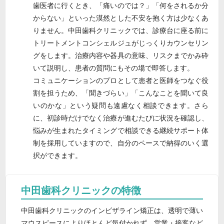
歯医者に行くとき、「痛いのでは？」「何をされるか分
からない」といった漠然とした不安を抱く方は少なくあ
りません。中田歯科クリニックでは、診療台に座る前に
トリートメントコンシェルジュがじっくりカウンセリン
グをします。治療内容や器具の意味、リスクまでかみ砕
いて説明し、患者の質問にもその場で即答します。
コミュニケーションのプロとして患者と医師をつなぐ役
割を担うため、「聞きづらい」「こんなことを聞いて良
いのかな」という疑問も遠慮なく相談できます。さら
に、初診時だけでなく治療が進むたびに状況を確認し、
悩みが生まれたタイミングで相談できる継続サポート体
制を採用していますので、自分のペースで納得のいく選
択ができます。
中田歯科クリニックの特徴
中田歯科クリニックのインビザライン矯正は、透明で薄い
マウスピースによりほとんど気付かれず、営業・接客など