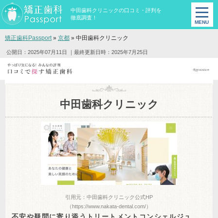
中田歯科クリニックの口コミ・評判を
徹底調査！
矯正歯科Passport
»
京都
»
中田歯科クリニック
公開日：2025年07月11日
｜最終更新日時：2025年7月25日
中田歯科クリニック
引用元：中田歯科クリニック公式HP
（https://www.nakata-dental.com/）
不安や疑問に寄り添うトリートメントコンシェルジュ