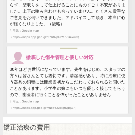
らず、型取りをして仕上げることにものすごく不安がありま
した。上下の咬み合わせも合っていません。たくさん貴重な
ご意見をお伺いできました。アドバイスして頂き、本当に心
が軽くなりました。（後略）
引用元：Google map
（https://maps.app.goo.gl/bt7b8vpRzM77U4wC9）
徹底した衛生管理と優しい対応
30年ほどお世話になっています。先生をはじめ、スタッフの
方々は皆さんとても親切です。清潔感があり、特に治療に使
う器具の消毒には開業当初からこだわっておられると聞いた
ことがあります。小学生の娘にもいつも優しく接してもらう
ので、歯医者に行くことを怖がったことがありません
引用元：Google map
（https://maps.app.goo.gl/mh6o6JvkkgfMjBjG7）
矯正治療の費用