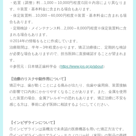
・処置（調整）料…1,000～10,000円程度/1回※内容により異なりま
す。※装置・基本料金に含まれる場合もあります。
・保定装置料…10,000～60,000円程度※装置・基本料金に含まれる場
合もあります。
・定期検診・メインテナンス料…2,000～8,000円程度※保定装置料に含
まれる場合もあります。
※2014年の情報をもとに作成しています。
治療期間は、半年～3年程度かかります。矯正治療後に、定期的な検診
が必要な場合もありますので、担当医師に直接確認することが望まれま
す。
※参照元：日本矯正歯科学会（
https://www.jos.gr.jp/about
）
【治療のリスクや副作用について】
矯正中は、歯が動くことによる痛みが出たり、虫歯や歯周病、装置接触
の影響で口内炎にかかりやすくなることがあります。また、金属を使用
した装置の場合、金属アレルギーの恐れもあります。矯正治療に不安を
感じる方は、事前に必ず医師に相談するようにしてください。
【インビザラインについて】
①インビザラインは薬機法で未承認の医療機器を用いた矯正方法です。
②インビザライン®はアライン・テクノロジー社（米国）の製品の商標